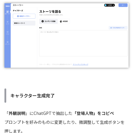
キャラクター生成完了
「
外観説明
」にChatGPTで抽出した
「登場人物」をコピペ
プロンプトを好みのものに変更したり、微調整して生成ボタンを
押します。