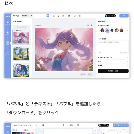
ピペ
「パネル」と「テキスト」「バブル」を追加
したら
「
ダウンロード
」をクリック