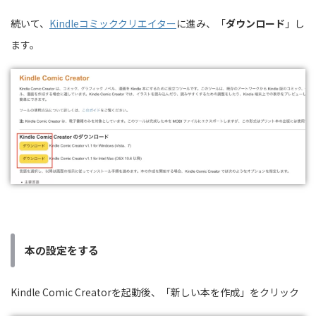
続いて、
Kindleコミッククリエイター
に進み、「
ダウンロード
」し
ます。
本の設定をする
Kindle Comic Creatorを起動後、「新しい本を作成」をクリック