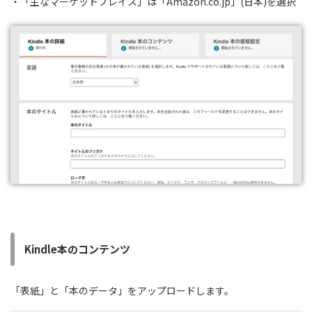
・「主なマーケットプレイス」は「Amazon.co.jp」(日本)を選択
Kindle本のコンテンツ
「表紙」と「本のデータ」をアップロードします。