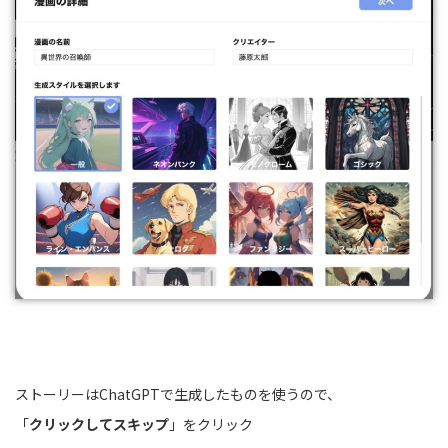
ストーリーはChatGPTで生成したものを使うので、
「
クリックしてスキップ
」をクリック