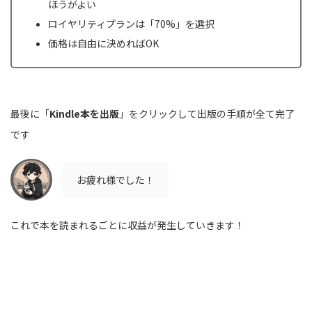
ほうがよい
ロイヤリティプランは「70%」を選択
価格は自由に決めればOK
最後に「
Kindle本を出版
」をクリックして出版の手順が全て完了
です
お疲れ様でした！
これで本を読まれるごとに収益が発生していきます！