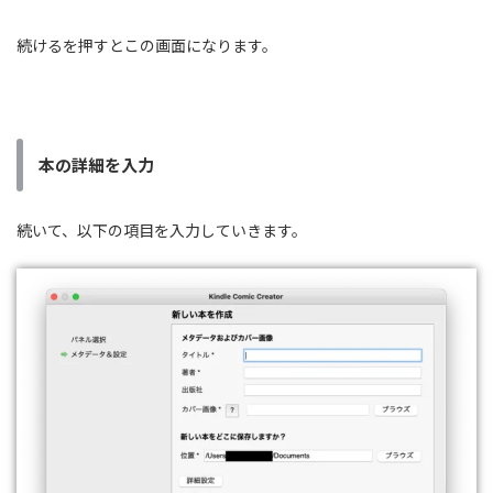
続けるを押すとこの画面になります。
本の詳細を入力
続いて、以下の項目を入力していきます。