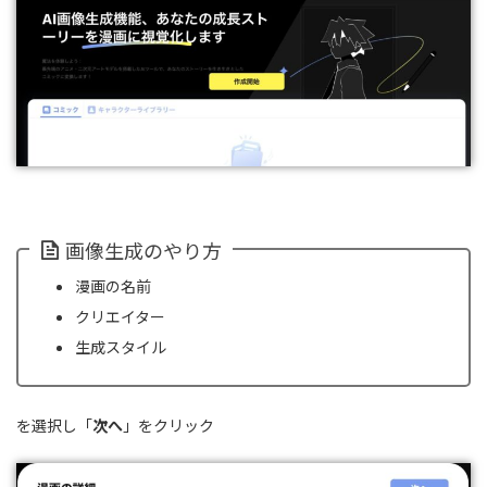
画像生成のやり方
漫画の名前
クリエイター
生成スタイル
を選択し「
次へ
」をクリック