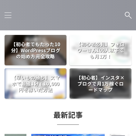
【初心者でもたった10
【初心者必見】フォロ
分】WordPressブログ
ワーさん100人以下で
の始め方完全攻略
も月1万！
【早いもの勝ち】スマ
【初心者】インスタ×
ホで最速1分！10,000
ブログで月1万稼ぐロ
円を稼いだ方法
ードマップ
最新記事