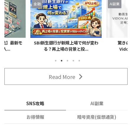
金融
AI副業
う方法】最新モ
SBI新生銀行が新規上場で何が変わ
驚きの
入...
る？再上場の背景と投...
Vido
Read More
SNS攻略
AI副業
お得情報
暗号資産(仮想通貨)