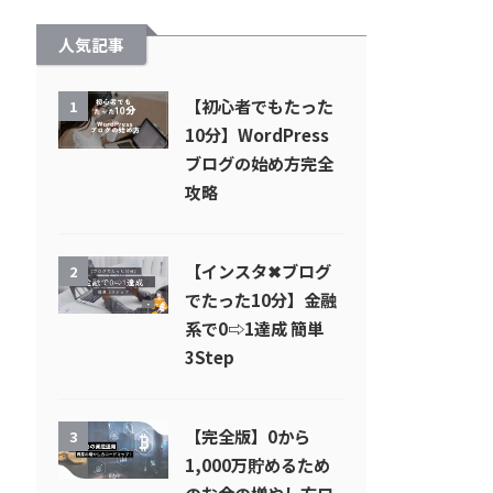
人気記事
【初心者でもたった
1
10分】WordPress
ブログの始め方完全
攻略
【インスタ✖︎ブログ
2
でたった10分】金融
系で0⇨1達成 簡単
3Step
【完全版】0から
3
1,000万貯めるため