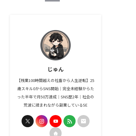
じゅん
【残業100時間越えの社畜から人生逆転】25
歳スキル0からSNS開始｜完全未経験からた
った半年で月50万達成｜SNS歴2年｜社会の
荒波に揉まれながら副業しているSE