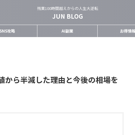
残業100時間越えからの人生大逆転
JUN BLOG
SNS攻略
AI副業
お得情
値から半減した理由と今後の相場を