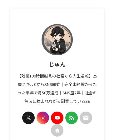
じゅん
【残業100時間越えの社畜から人生逆転】25
歳スキル0からSNS開始｜完全未経験からた
った半年で月50万達成｜SNS歴2年｜社会の
荒波に揉まれながら副業しているSE