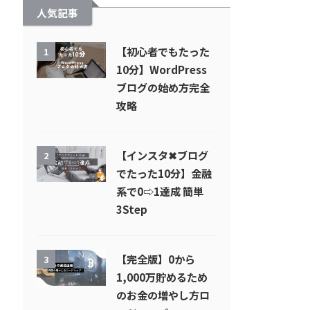
人気記事
【初心者でもたった
1
10分】WordPress
ブログの始め方完全
攻略
【インスタ✖︎ブログ
2
でたった10分】金融
系で0⇨1達成 簡単
3Step
【完全版】0から
3
1,000万貯めるため
のお金の増やし方ロ