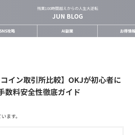
残業100時間越えからの人生大逆転
JUN BLOG
SNS攻略
AI副業
お得情
トコイン取引所比較】OKJが初心者に
手数料安全性徹底ガイド
ています。