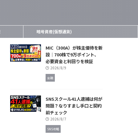
報
暗号資産(仮想通貨)
MIC（300A）が株主優待を新
設｜700株で9万ポイント、
必要資金と利回りを検証
2026/8/9
金融
SNSスクール41人逮捕は何が
問題？なりすまし手口と契約
前チェック
2026/8/7
SNS攻略