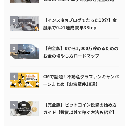
【インスタ✖︎ブログでたった10分】金
2
融系で0⇨1達成 簡単3Step
【完全版】0から1,000万貯めるための
3
お金の増やし方ロードマップ
CMで話題！不動産クラファンキャンペ
4
ーンまとめ【お宝案件10選】
【完全版】ビットコイン投資の始め方
5
ガイド【投資以外で稼ぐ方法も紹介】