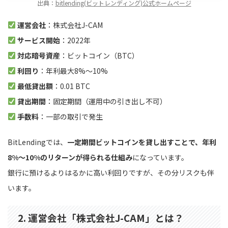
出典：
bitlending(ビットレンディング)公式ホームページ
運営会社
：株式会社J-CAM
サービス開始
：2022年
対応暗号資産
：ビットコイン（BTC）
利回り
：年利最大8%〜10%
最低貸出額
：0.01 BTC
貸出期間
：固定期間（運用中の引き出し不可）
手数料
：一部の取引で発生
BitLendingでは、
一定期間ビットコインを貸し出すことで、年利
8%〜10%のリターンが得られる仕組み
になっています。
銀行に預けるよりはるかに高い利回りですが、その分リスクも伴
います。
2. 運営会社「株式会社J-CAM」とは？