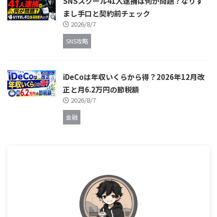
SNSスクール41人逮捕は何が問題？なりす
まし手口と契約前チェック
2026/8/7
SNS攻略
iDeCoは年収いくらから得？2026年12月改
正と月6.2万円の節税額
2026/8/7
金融