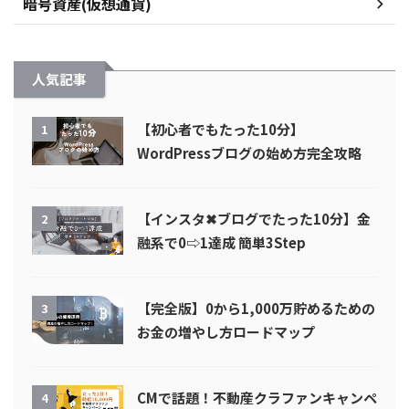
暗号資産(仮想通貨)
人気記事
【初心者でもたった10分】
1
WordPressブログの始め方完全攻略
【インスタ✖︎ブログでたった10分】金
2
融系で0⇨1達成 簡単3Step
【完全版】0から1,000万貯めるための
3
お金の増やし方ロードマップ
CMで話題！不動産クラファンキャンペ
4