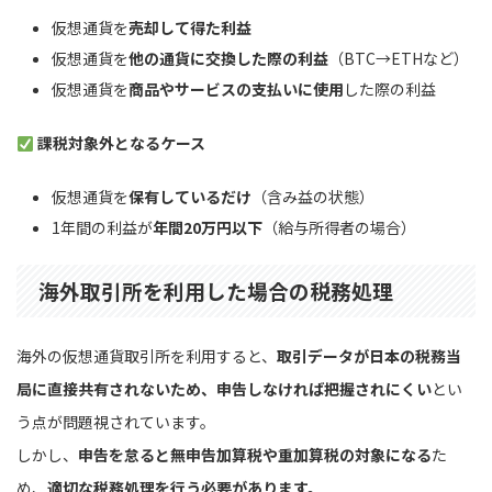
仮想通貨を
売却して得た利益
仮想通貨を
他の通貨に交換した際の利益
（BTC→ETHなど）
仮想通貨を
商品やサービスの支払いに使用
した際の利益
課税対象外となるケース
仮想通貨を
保有しているだけ
（含み益の状態）
1年間の利益が
年間20万円以下
（給与所得者の場合）
海外取引所を利用した場合の税務処理
海外の仮想通貨取引所を利用すると、
取引データが日本の税務当
局に直接共有されないため、申告しなければ把握されにくい
とい
う点が問題視されています。
しかし、
申告を怠ると無申告加算税や重加算税の対象になる
た
め、
適切な税務処理を行う必要があります。