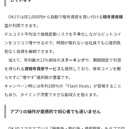
OKJでは月1,000円から自動で暗号資産を買い付ける
暗号資産積
立
が利用できます。
ドルコスト平均法で価格変動リスクを平準化しながらビットコイ
ンをコツコツ増やせるので、時間が取れない会社員でも心理的負
担なく投資を継続できます。
加えて、年利最大12％相当の
ステーキング
や、期間固定で利息
を得られる
貸暗号資産サービス
も提供しており、保有コインを眠
らせずに“増やす”選択肢が豊富です。
キャンペーン時には年利188％の「Flash Deals」が登場すること
もあり、タイミング次第で大きな副収入を狙えます。
アプリの操作が直感的で初心者でも迷いません
OKJのスマホアプリは「販売所・取引所・資産管理」をタブで切