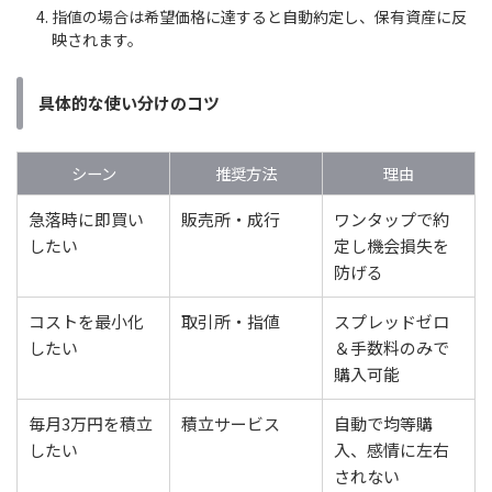
指値の場合は希望価格に達すると自動約定し、保有資産に反
映されます。
具体的な使い分けのコツ
シーン
推奨方法
理由
急落時に即買い
販売所・成行
ワンタップで約
したい
定し機会損失を
防げる
コストを最小化
取引所・指値
スプレッドゼロ
したい
＆手数料のみで
購入可能
毎月3万円を積立
積立サービス
自動で均等購
したい
入、感情に左右
されない