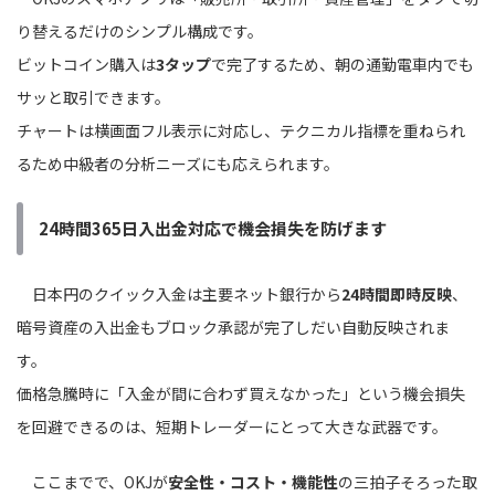
り替えるだけのシンプル構成です。
ビットコイン購入は
3タップ
で完了するため、朝の通勤電車内でも
サッと取引できます。
チャートは横画面フル表示に対応し、テクニカル指標を重ねられ
るため中級者の分析ニーズにも応えられます。
24時間365日入出金対応で機会損失を防げます
日本円のクイック入金は主要ネット銀行から
24時間即時反映
、
暗号資産の入出金もブロック承認が完了しだい自動反映されま
す。
価格急騰時に「入金が間に合わず買えなかった」という機会損失
を回避できるのは、短期トレーダーにとって大きな武器です。
ここまでで、OKJが
安全性・コスト・機能性
の三拍子そろった取