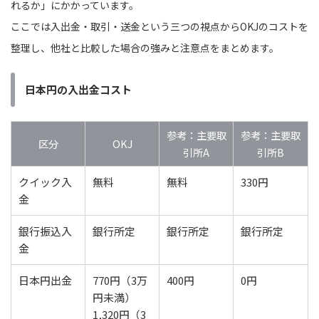
れるか」にかかっています。
ここでは入出金・取引・送金という三つの視点からOKJのコストを
整理し、他社と比較した場合の強みと注意点をまとめます。
日本円の入出金コスト
参考：主要取
参考：主要取
区分
OKJ
引所A
引所B
クイック入
無料
無料
330円
金
銀行振込入
銀行所定
銀行所定
銀行所定
金
日本円出金
770円（3万
400円
0円
円未満）
1,320円（3