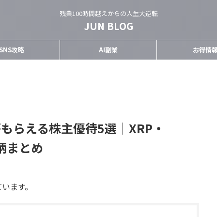
残業100時間越えからの人生大逆転
JUN BLOG
SNS攻略
AI副業
お得情
がもらえる株主優待5選｜XRP・
銘柄まとめ
ています。