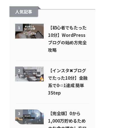
人気記事
【初心者でもたった
1
10分】WordPress
ブログの始め方完全
攻略
【インスタ✖︎ブログ
2
でたった10分】金融
系で0⇨1達成 簡単
3Step
【完全版】0から
3
1,000万貯めるため