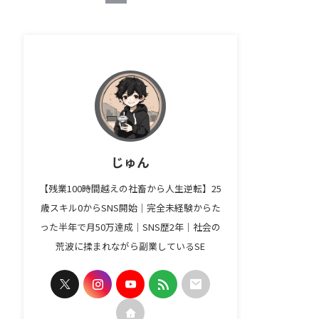
じゅん
【残業100時間越えの社畜から人生逆転】25
歳スキル0からSNS開始｜完全未経験からた
った半年で月50万達成｜SNS歴2年｜社会の
荒波に揉まれながら副業しているSE