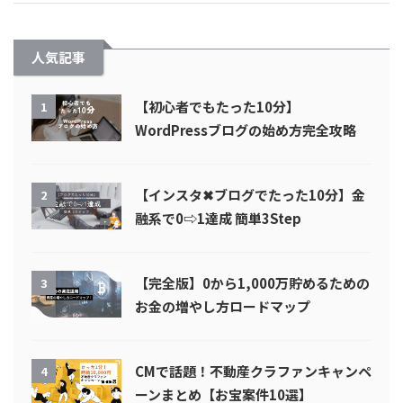
人気記事
【初心者でもたった10分】
1
WordPressブログの始め方完全攻略
【インスタ✖︎ブログでたった10分】金
2
融系で0⇨1達成 簡単3Step
【完全版】0から1,000万貯めるための
3
お金の増やし方ロードマップ
CMで話題！不動産クラファンキャンペ
4
ーンまとめ【お宝案件10選】