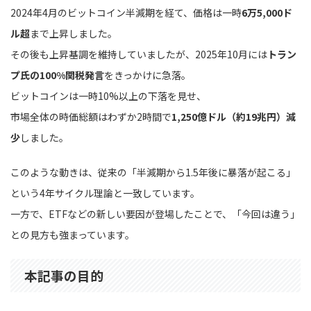
2024年4月のビットコイン半減期を経て、価格は一時
6万5,000ド
ル超
まで上昇しました。
その後も上昇基調を維持していましたが、2025年10月には
トラン
プ氏の100%関税発言
をきっかけに急落。
ビットコインは一時10%以上の下落を見せ、
市場全体の時価総額はわずか2時間で
1,250億ドル（約19兆円）減
少
しました。
このような動きは、従来の「半減期から1.5年後に暴落が起こる」
という4年サイクル理論と一致しています。
一方で、ETFなどの新しい要因が登場したことで、「今回は違う」
との見方も強まっています。
本記事の目的