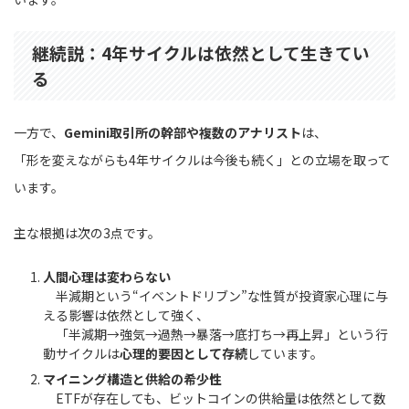
継続説：4年サイクルは依然として生きてい
る
一方で、
Gemini取引所の幹部や複数のアナリスト
は、
「形を変えながらも4年サイクルは今後も続く」との立場を取って
います。
主な根拠は次の3点です。
人間心理は変わらない
半減期という“イベントドリブン”な性質が投資家心理に与
える影響は依然として強く、
「半減期→強気→過熱→暴落→底打ち→再上昇」という行
動サイクルは
心理的要因として存続
しています。
マイニング構造と供給の希少性
ETFが存在しても、ビットコインの供給量は依然として数