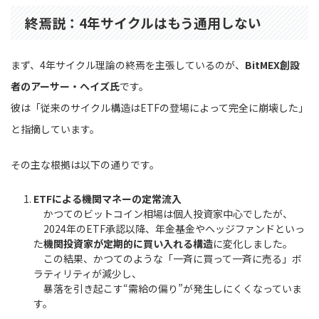
終焉説：4年サイクルはもう通用しない
まず、4年サイクル理論の終焉を主張しているのが、
BitMEX創設
者のアーサー・ヘイズ氏
です。
彼は「従来のサイクル構造はETFの登場によって完全に崩壊した」
と指摘しています。
その主な根拠は以下の通りです。
ETFによる機関マネーの定常流入
かつてのビットコイン相場は個人投資家中心でしたが、
2024年のETF承認以降、年金基金やヘッジファンドといっ
た
機関投資家が定期的に買い入れる構造
に変化しました。
この結果、かつてのような「一斉に買って一斉に売る」ボ
ラティリティが減少し、
暴落を引き起こす“需給の偏り”が発生しにくくなっていま
す。