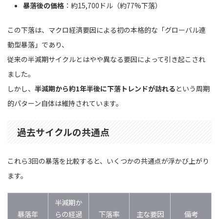
暴落後の価格
：約15,700ドル（約77%下落）
この下落は、マクロ経済要因による初の本格的な「グローバル連
動型暴落」であり、
従来の半減期サイクルとはやや異なる要因によって引き起こされ
ました。
しかし、
半減期から約1年半後に下落トレンドが訪れる
という周期
的パターン自体は維持されています。
過去サイクルの共通点
これら3回の暴落を比較すると、いくつかの共通点が浮かび上がり
ます。
半減期か
暴落年
らの経過
下落率
主な要因
備考