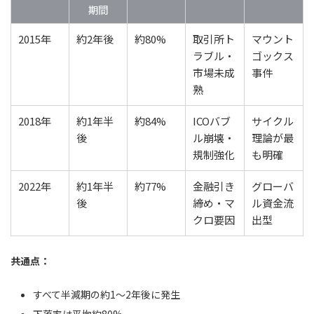
期間
2015年
約2年後
約80%
取引所ト
マウント
ラブル・
ゴックス
市場未成
事件
熟
2018年
約1年半
約84%
ICOバブ
サイクル
後
ル崩壊・
理論が最
規制強化
も明確
2022年
約1年半
約77%
金融引き
グローバ
後
締め・マ
ル資金流
クロ要因
出型
共通点：
すべて半減期の約1〜2年後に発生