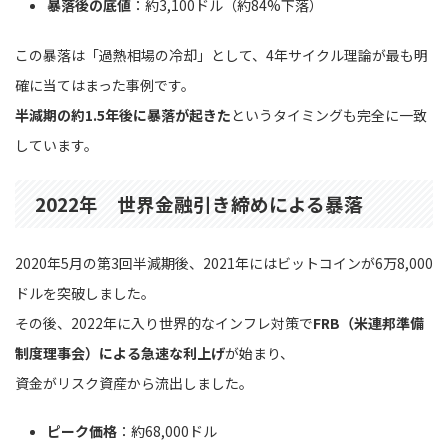
暴落後の底値
：約3,100ドル（約84%下落）
この暴落は「過熱相場の冷却」として、4年サイクル理論が最も明
確に当てはまった事例です。
半減期の約1.5年後に暴落が起きた
というタイミングも完全に一致
しています。
2022年 世界金融引き締めによる暴落
2020年5月の第3回半減期後、2021年にはビットコインが6万8,000
ドルを突破しました。
その後、2022年に入り世界的なインフレ対策で
FRB（米連邦準備
制度理事会）による急速な利上げ
が始まり、
資金がリスク資産から流出しました。
ピーク価格
：約68,000ドル