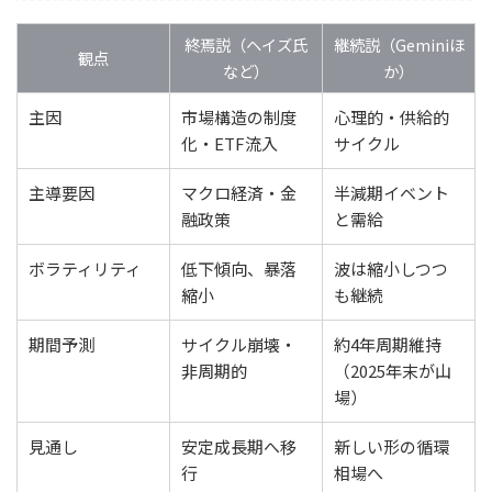
終焉説（ヘイズ氏
継続説（Geminiほ
観点
など）
か）
主因
市場構造の制度
心理的・供給的
化・ETF流入
サイクル
主導要因
マクロ経済・金
半減期イベント
融政策
と需給
ボラティリティ
低下傾向、暴落
波は縮小しつつ
縮小
も継続
期間予測
サイクル崩壊・
約4年周期維持
非周期的
（2025年末が山
場）
見通し
安定成長期へ移
新しい形の循環
行
相場へ