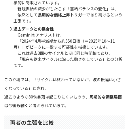
学的に制限されています。
新規供給の減少がもたらす「需給バランスの変化」は、
依然として
長期的な価格上昇トリガー
であり続けるという
主張です。
過去データとの整合性
Geminiのアナリストは、
「2024年4月半減期から約550日後（＝2025年10〜11
月）」がピークに一致する可能性を指摘しています。
これは過去3回のサイクルとほぼ同じ時間軸であり、
「現在も従来サイクルに沿った動きをしている」との分析
です。
この立場では、「サイクルは終わっていないが、波の振幅は小さ
くなっている」とされ、
過去のような80％暴落は起こりにくいものの、
周期的な調整局面
は今後も続く
と考えられています。
両者の主張を比較