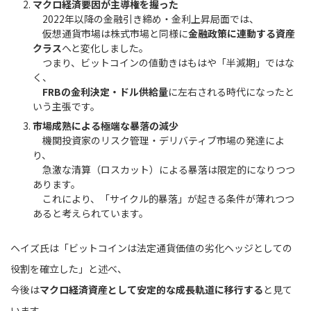
マクロ経済要因が主導権を握った
2022年以降の金融引き締め・金利上昇局面では、
仮想通貨市場は株式市場と同様に
金融政策に連動する資産
クラス
へと変化しました。
つまり、ビットコインの値動きはもはや「半減期」ではな
く、
FRBの金利決定・ドル供給量
に左右される時代になったと
いう主張です。
市場成熟による極端な暴落の減少
機関投資家のリスク管理・デリバティブ市場の発達によ
り、
急激な清算（ロスカット）による暴落は限定的になりつつ
あります。
これにより、「サイクル的暴落」が起きる条件が薄れつつ
あると考えられています。
ヘイズ氏は「ビットコインは法定通貨価値の劣化ヘッジとしての
役割を確立した」と述べ、
今後は
マクロ経済資産として安定的な成長軌道に移行する
と見て
います。