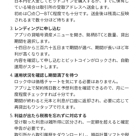
日本円を入金してビットコインを購入するか、すでに保有し
ている場合は取引所の受取アドレスへ送金します。
初めは〇点〇一BTC程度でも十分です。送金後は残高に反映
されるまで数十分ほど待ちます。
レンディングに申し込む
アプリの貸暗号資産メニューを開き、銘柄BTCと数量、貸出
期間を選択します。
十四日から三百六十五日まで期間が選べ、期間が長いほど年
利が高くなります。
内容を確認して申し込むとビットコインがロックされ、自動
運用がスタートします。
運用状況を確認し期間満了を待つ
ロック中は価格チャートを気にする必要はありません。
アプリ上で契約残日数と予想利息を確認できるので、月に一
度程度チェックすれば十分です。
期間が終わると元本と利息が口座に返却され、必要に応じて
再貸出もワンタップで行えます。
利益が出たら税務を忘れずに対応する
受け取った利息は雑所得に区分され、一定額を超えると確定
申告が必要です。
取引所から取引履歴をダウンロードし、損益計算ソフトや税