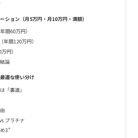
分
ーション（月5万円・月10万円・満額）
年間60万円）
（年間120万円）
0万円）
結論
最適な使い分け
は「裏道」
由
s プラチナ
め3”