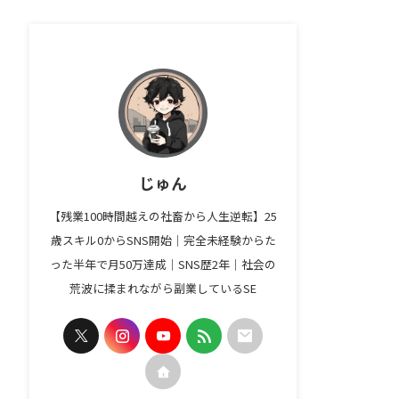
じゅん
【残業100時間越えの社畜から人生逆転】25
歳スキル0からSNS開始｜完全未経験からた
った半年で月50万達成｜SNS歴2年｜社会の
荒波に揉まれながら副業しているSE