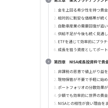
第三章 楽天プラチナファンド
金を上回る希少性を持つ貴金
相対的に割安な価格帯が続く
自動車産業の需要回復が追い
供給不足が今後も続く見通し
ETFを通じて効率的にプラ
成長を狙う資産としてポート
第四章 NISA成長投資枠で貴
非課税の恩恵で値上がり益を
現物保管が不要で手軽に始め
ポートフォリオの分散効果が
少額でも効率的に世界の貴金
NISAとの相性が良い理由を