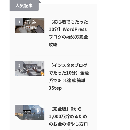
人気記事
【初心者でもたった
1
10分】WordPress
ブログの始め方完全
攻略
【インスタ✖︎ブログ
2
でたった10分】金融
系で0⇨1達成 簡単
3Step
【完全版】0から
3
1,000万貯めるため
のお金の増やし方ロ