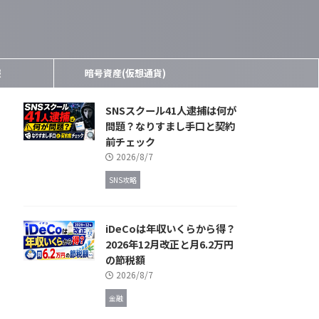
報
暗号資産(仮想通貨)
SNSスクール41人逮捕は何が
問題？なりすまし手口と契約
前チェック
2026/8/7
SNS攻略
iDeCoは年収いくらから得？
2026年12月改正と月6.2万円
の節税額
2026/8/7
金融