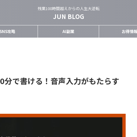
残業100時間越えからの人生大逆転
JUN BLOG
SNS攻略
AI副業
お得情
が10分で書ける！音声入力がもたらす