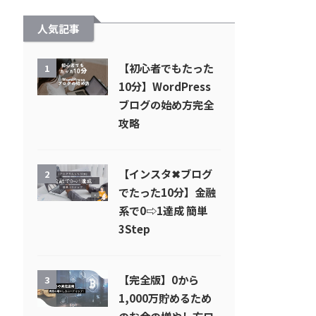
人気記事
【初心者でもたった
1
10分】WordPress
ブログの始め方完全
攻略
【インスタ✖︎ブログ
2
でたった10分】金融
系で0⇨1達成 簡単
3Step
【完全版】0から
3
1,000万貯めるため