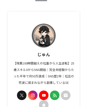
じゅん
【残業100時間越えの社畜から人生逆転】25
歳スキル0からSNS開始｜完全未経験からた
った半年で月50万達成｜SNS歴2年｜社会の
荒波に揉まれながら副業しているSE