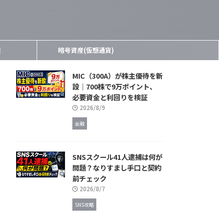
報
暗号資産(仮想通貨)
MIC（300A）が株主優待を新
設｜700株で9万ポイント、
必要資金と利回りを検証
2026/8/9
金融
SNSスクール41人逮捕は何が
問題？なりすまし手口と契約
前チェック
2026/8/7
SNS攻略