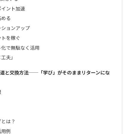
ポイント加速
高める
ーションアップ
ントを稼ぐ
ト化で無駄なく活用
×工夫」
道と交換方法──「学び」がそのままリターンにな
限
グとは？
活用例