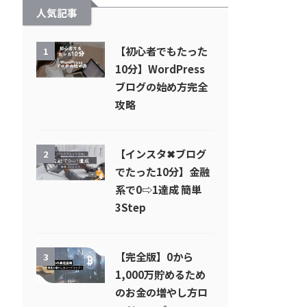
人気記事
【初心者でもたった
1
10分】WordPress
ブログの始め方完全
攻略
【インスタ✖︎ブログ
2
でたった10分】金融
系で0⇨1達成 簡単
3Step
【完全版】0から
3
1,000万貯めるため
のお金の増やし方ロ