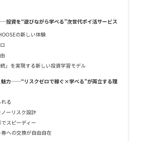
──投資を“遊びながら学べる”次世代ポイ活サービス
OOSEの新しい体験
ロ
由
×継続」を実現する新しい投資学習モデル
と魅力──“リスクゼロで稼ぐ×学べる”が両立する理
られる
全ノーリスク設計
彩でスピーディー
ト券への交換が自由自在