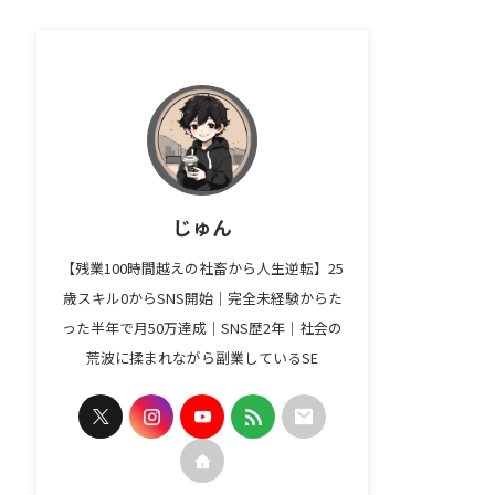
じゅん
【残業100時間越えの社畜から人生逆転】25
歳スキル0からSNS開始｜完全未経験からた
った半年で月50万達成｜SNS歴2年｜社会の
荒波に揉まれながら副業しているSE