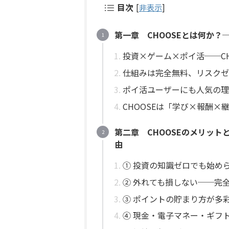
目次
[
非表示
]
第一章 CHOOSEとは何か？
投資×ゲーム×ポイ活──CH
仕組みは完全無料、リスクゼ
ポイ活ユーザーにも人気の理
CHOOSEは「学び×報酬
第二章 CHOOSEのメリット
由
① 投資の知識ゼロでも始め
② 外れても損しない──完
③ ポイントの貯まり方が多
④ 現金・電子マネー・ギフ