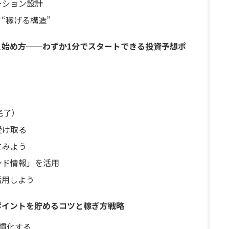
ーション設計
“稼げる構造”
法と始め方──わずか1分でスタートできる投資予想ポ
完了）
受け取る
てみよう
ンド情報」を活用
活用しよう
くポイントを貯めるコツと稼ぎ方戦略
習慣化する