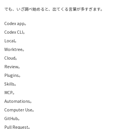
でも、いざ調べ始めると、出てくる言葉が多すぎます。
Codex app。
Codex CLI。
Local。
Worktree。
Cloud。
Review。
Plugins。
Skills。
MCP。
Automations。
Computer Use。
GitHub。
Pull Request。