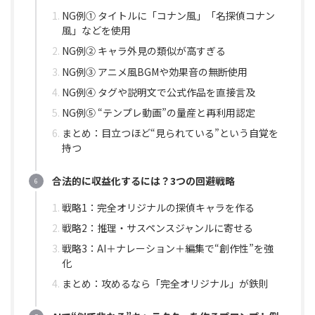
NG例① タイトルに「コナン風」「名探偵コナン
風」などを使用
NG例② キャラ外見の類似が高すぎる
NG例③ アニメ風BGMや効果音の無断使用
NG例④ タグや説明文で公式作品を直接言及
NG例⑤ “テンプレ動画”の量産と再利用認定
まとめ：目立つほど“見られている”という自覚を
持つ
合法的に収益化するには？3つの回避戦略
戦略1：完全オリジナルの探偵キャラを作る
戦略2：推理・サスペンスジャンルに寄せる
戦略3：AI＋ナレーション＋編集で“創作性”を強
化
まとめ：攻めるなら「完全オリジナル」が鉄則