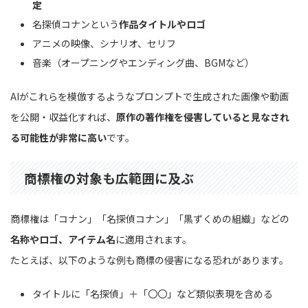
定
名探偵コナンという
作品タイトルやロゴ
アニメの映像、シナリオ、セリフ
音楽（オープニングやエンディング曲、BGMなど）
AIがこれらを模倣するようなプロンプトで生成された画像や動画
を公開・収益化すれば、
原作の著作権を侵害していると見なされ
る可能性が非常に高い
です。
商標権の対象も広範囲に及ぶ
商標権は「コナン」「名探偵コナン」「黒ずくめの組織」などの
名称やロゴ、アイテム名
に適用されます。
たとえば、以下のような例も商標の侵害になる恐れがあります。
タイトルに「名探偵」＋「〇〇」など類似表現を含める