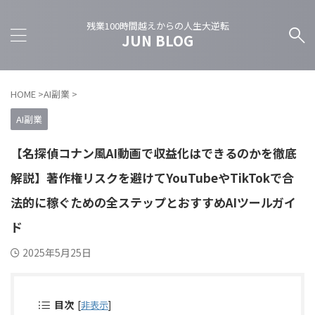
残業100時間越えからの人生大逆転
JUN BLOG
HOME
>
AI副業
>
AI副業
【名探偵コナン風AI動画で収益化はできるのかを徹底
解説】著作権リスクを避けてYouTubeやTikTokで合
法的に稼ぐための全ステップとおすすめAIツールガイ
ド
2025年5月25日
目次
[
非表示
]