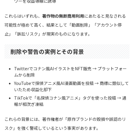
ワーを収益導線に誘導
これらはいずれも、
著作物の無断商用利用
にあたると見なされる
可能性が極めて高く、結果として「動画削除」「アカウント停
止」「訴訟リスク」が現実のものになります。
削除や警告の実例とその背景
Twitterでコナン風AIイラストをNFT販売 → プラットフォー
ムから削除
YouTubeで探偵アニメ風AI漫画動画を投稿 → 商標に類似して
いたため収益化却下
TikTokで「名探偵コナン風アニメ」タグを使った投稿 → 通
報が相次ぎ凍結
これらの背景には、著作権者が「原作ブランドの毀損や誤認のリ
スク」を強く警戒しているという事実があります。