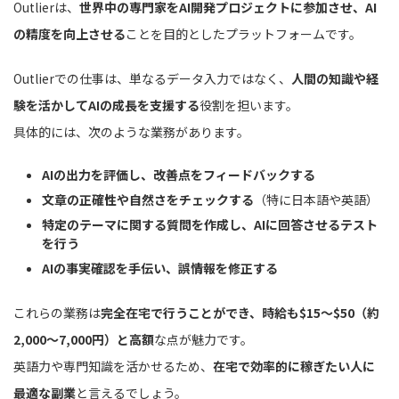
Outlierは、
世界中の専門家をAI開発プロジェクトに参加させ、AI
の精度を向上させる
ことを目的としたプラットフォームです。
Outlierでの仕事は、単なるデータ入力ではなく、
人間の知識や経
験を活かしてAIの成長を支援する
役割を担います。
具体的には、次のような業務があります。
AIの出力を評価し、改善点をフィードバックする
文章の正確性や自然さをチェックする
（特に日本語や英語）
特定のテーマに関する質問を作成し、AIに回答させるテスト
を行う
AIの事実確認を手伝い、誤情報を修正する
これらの業務は
完全在宅で行うことができ、時給も$15〜$50（約
2,000〜7,000円）と高額
な点が魅力です。
英語力や専門知識を活かせるため、
在宅で効率的に稼ぎたい人に
最適な副業
と言えるでしょう。