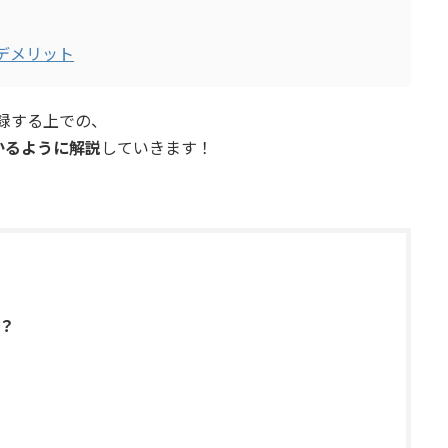
・デメリット
録する上での、
かるように解説
していきます！
？