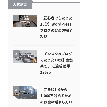
人気記事
【初心者でもたった
1
10分】WordPress
ブログの始め方完全
攻略
【インスタ✖︎ブログ
2
でたった10分】金融
系で0⇨1達成 簡単
3Step
【完全版】0から
3
1,000万貯めるため
のお金の増やし方ロ