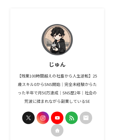
じゅん
【残業100時間越えの社畜から人生逆転】25
歳スキル0からSNS開始｜完全未経験からた
った半年で月50万達成｜SNS歴2年｜社会の
荒波に揉まれながら副業しているSE