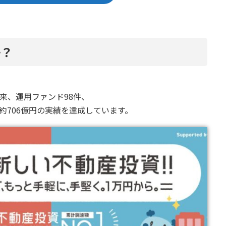
か
？
始以来、運用ファンド98件、
額約706億円の実績を達成しています。