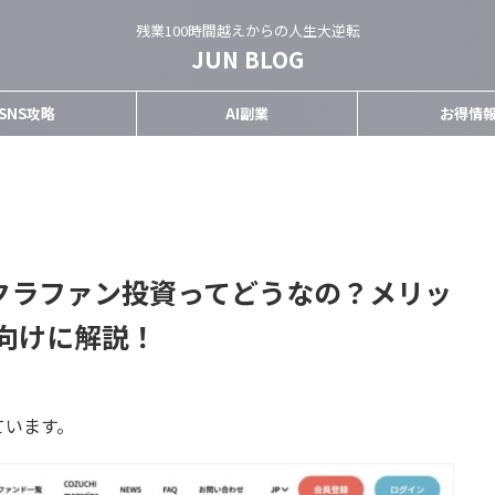
残業100時間越えからの人生大逆転
JUN BLOG
SNS攻略
AI副業
お得情
）でクラファン投資ってどうなの？メリッ
向けに解説！
ています。