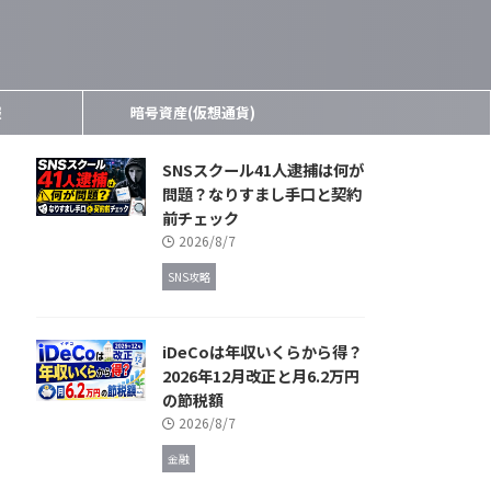
報
暗号資産(仮想通貨)
SNSスクール41人逮捕は何が
問題？なりすまし手口と契約
前チェック
2026/8/7
SNS攻略
iDeCoは年収いくらから得？
2026年12月改正と月6.2万円
の節税額
2026/8/7
金融