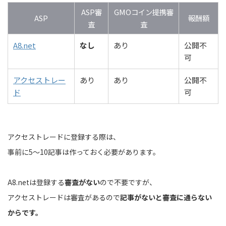
ASP審
GMOコイン提携審
ASP
報酬額
査
査
A8.net
なし
あり
公開不
可
アクセストレー
あり
あり
公開不
ド
可
アクセストレードに登録する際は、
事前に5〜10記事は作っておく必要があります。
A8.netは登録する
審査がない
ので不要ですが、
アクセストレードは審査があるので
記事がないと審査に通らない
からです。