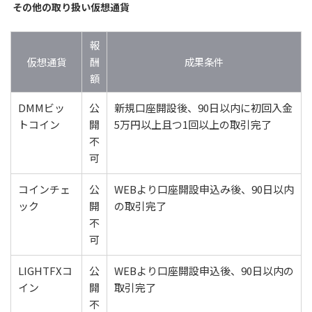
その他の取り扱い仮想通貨
報
仮想通貨
酬
成果条件
額
DMMビッ
公
新規口座開設後、90日以内に初回入金
トコイン
開
5万円以上且つ1回以上の取引完了
不
可
コインチェ
公
WEBより口座開設申込み後、90日以内
ック
開
の取引完了
不
可
LIGHTFXコ
公
WEBより口座開設申込後、90日以内の
イン
開
取引完了
不