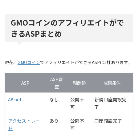
GMOコインのアフィリエイトがで
きるASPまとめ
現在、
GMOコイン
でアフィリエイトができるASPは2社あります。
ASP審
ASP
報酬額
成果条件
査
A8.net
なし
公開不
新規口座開設完
可
了
アクセストレー
あり
公開不
口座開設完了
ド
可