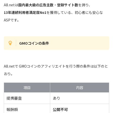
A8.netは
国内最大級の広告主数
・
登録サイト数
を誇り、
13年連続利用者満足度No1
を獲得している、初心者にも安心な
ASPです。
GMOコインの条件
A8.netで GMOコインのアフィリエイトを行う際の条件は以下のと
おり。
項目
内容
提携審査
あり
報酬額
公開不可