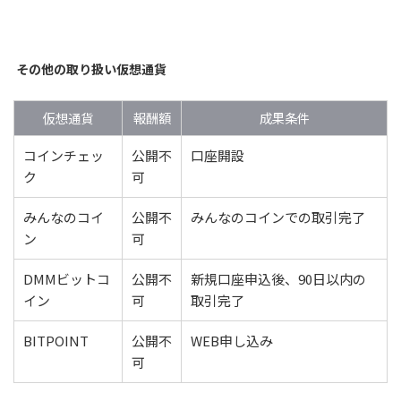
その他の取り扱い仮想通貨
仮想通貨
報酬額
成果条件
コインチェッ
公開不
口座開設
ク
可
みんなのコイ
公開不
みんなのコインでの取引完了
ン
可
DMMビットコ
公開不
新規口座申込後、90日以内の
イン
可
取引完了
BITPOINT
公開不
WEB申し込み
可