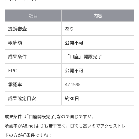
項目
内容
提携審査
あり
報酬額
公開不可
成果条件
「口座」開設完了
EPC
公開不可
承認率
47.15％
成果確定目安
約30日
成果条件は｢口座開設完了｣なので同じですが、
承認率がA8.netよりも若干高く、EPCも高いのでアクセストレー
ドの方が好条件ですね！