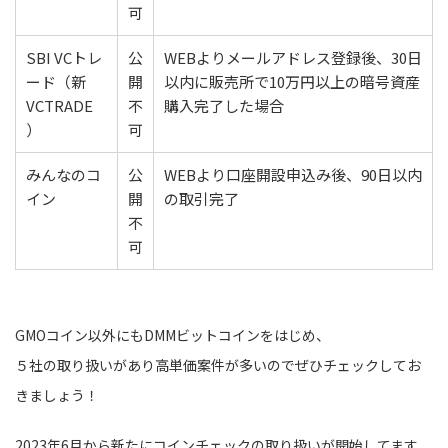
可
SBI VCトレ
公
WEBよりメールアドレス登録後、30日
ード（新
開
以内に販売所で10万円以上の暗号資産
VCTRADE
不
購入完了した場合
）
可
みんなのコ
公
WEBより口座開設申込み後、90日以内
イン
開
の取引完了
不
可
GMOコイン以外にもDMMビットコインをはじめ、
５社の取り扱いがあり高単価案件が多いのでぜひチェックしてお
きましょう！
2023年6月から新たにコインチェックの取り扱いが開始してます