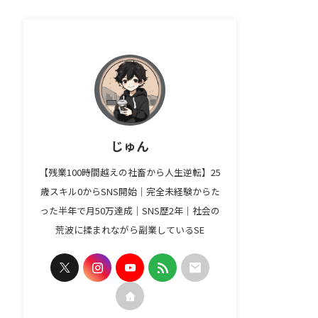
じゅん
【残業100時間越えの社畜から人生逆転】25
歳スキル0からSNS開始｜完全未経験からた
った半年で月50万達成｜SNS歴2年｜社会の
荒波に揉まれながら副業しているSE