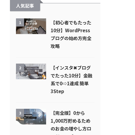
人気記事
【初心者でもたった
1
10分】WordPress
ブログの始め方完全
攻略
【インスタ✖︎ブログ
2
でたった10分】金融
系で0⇨1達成 簡単
3Step
【完全版】0から
3
1,000万貯めるため
のお金の増やし方ロ