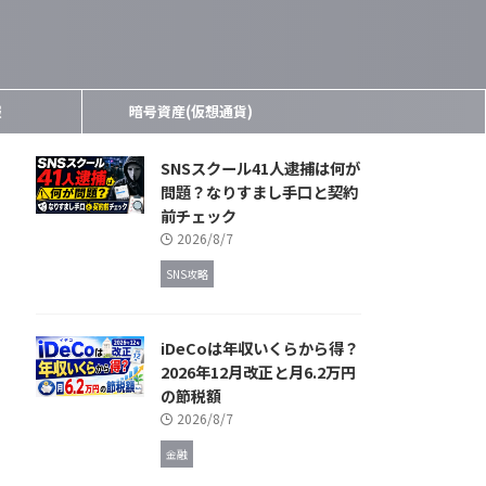
報
暗号資産(仮想通貨)
SNSスクール41人逮捕は何が
問題？なりすまし手口と契約
前チェック
2026/8/7
SNS攻略
iDeCoは年収いくらから得？
2026年12月改正と月6.2万円
の節税額
2026/8/7
金融