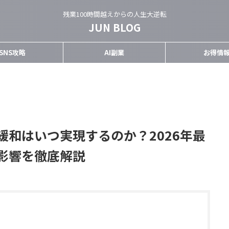
残業100時間越えからの人生大逆転
JUN BLOG
SNS攻略
AI副業
お得情
緩和はいつ実現するのか？2026年最
影響を徹底解説