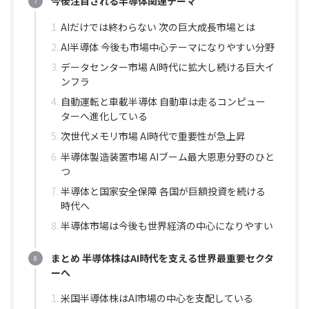
今後注目される半導体関連テーマ
AIだけでは終わらない 次の巨大成長市場とは
AI半導体 今後も市場中心テーマになりやすい分野
データセンター市場 AI時代に拡大し続ける巨大イ
ンフラ
自動運転と車載半導体 自動車は走るコンピュー
ターへ進化している
次世代メモリ市場 AI時代で重要性が急上昇
半導体製造装置市場 AIブーム最大恩恵分野のひと
つ
半導体と国家安全保障 各国が巨額投資を続ける
時代へ
半導体市場は今後も世界経済の中心になりやすい
まとめ 半導体株はAI時代を支える世界最重要セクタ
ーへ
米国半導体株はAI市場の中心を支配している