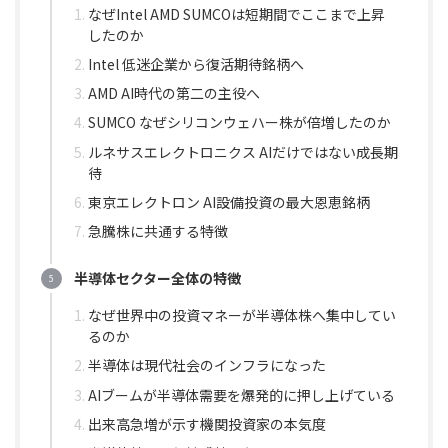
なぜIntel AMD SUMCOは短期間でここまで上昇
したのか
Intel 低迷企業から復活期待銘柄へ
AMD AI時代の第二の主役へ
SUMCO なぜシリコンウェハー株が倍増したのか
ルネサスエレクトロニクス AIだけではない成長期
待
東京エレクトロン AI設備投資の最大恩恵銘柄
急騰株に共通する特徴
半導体セクター全体の特徴
なぜ世界中の投資マネーが半導体株へ集中してい
るのか
半導体は現代社会のインフラになった
AIブームが半導体需要を爆発的に押し上げている
出来高急増が示す機関投資家の本気度