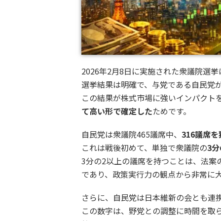
2026年2月8日に実施された衆議院
選挙結果は明確で、与党である自民党
この結果が株式市場に強いインパクト
て高い形で確定した
ためです。
自民党は衆議院465議席中、
316議席
これは戦後初めて、単独で衆議院の
3分
3分の2以上の議席を持つことは、法案
であり、政策実行力の観点から非常に
さらに、自民党は日本維新の会とも連
この数字は、野党との調整に時間を取