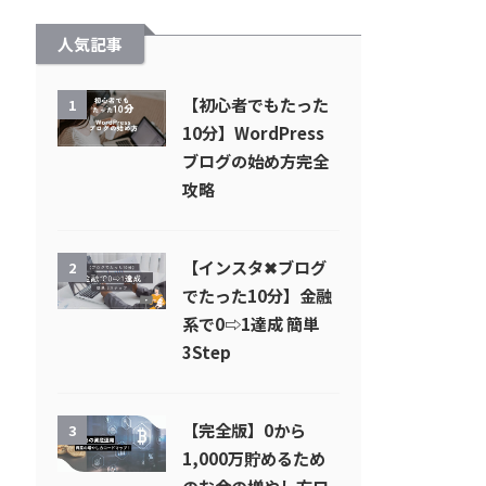
人気記事
【初心者でもたった
1
10分】WordPress
ブログの始め方完全
攻略
【インスタ✖︎ブログ
2
でたった10分】金融
系で0⇨1達成 簡単
3Step
【完全版】0から
3
1,000万貯めるため