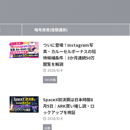
報
暗号資産(仮想通貨)
ついに登場！Instagram写
真・カルーセルボーナスの招
待候補条件｜3か月連続50万
閲覧を解説
2026/8/4
SNS攻略
SpaceX初決算は日本時間8
月5日｜ARK買い増し説・ロ
ックアップを検証
2026/8/4
金融