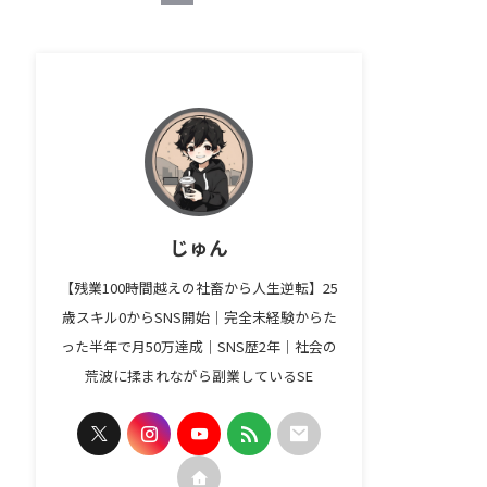
じゅん
【残業100時間越えの社畜から人生逆転】25
歳スキル0からSNS開始｜完全未経験からた
った半年で月50万達成｜SNS歴2年｜社会の
荒波に揉まれながら副業しているSE