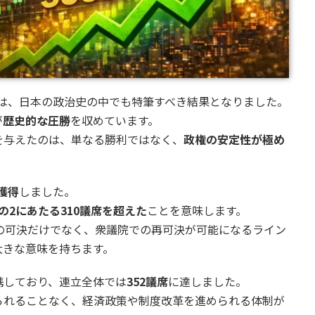
選挙は、日本の政治史の中でも特筆すべき結果となりました。
が
歴史的な圧勝
を収めています。
を与えたのは、単なる勝利ではなく、
政権の安定性が極め
を獲得
しました。
の2にあたる310議席を超えた
ことを意味します。
の可決だけでなく、衆議院での再可決が可能になるライン
大きな意味を持ちます。
携しており、連立全体では
352議席
に達しました。
られることなく、経済政策や制度改革を進められる体制が