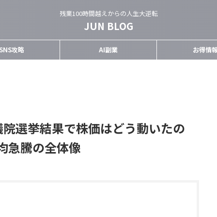
残業100時間越えからの人生大逆転
JUN BLOG
SNS攻略
AI副業
お得情
衆議院選挙結果で株価はどう動いたの
均急騰の全体像