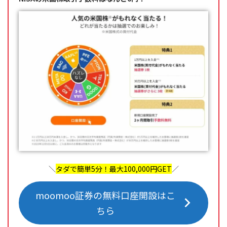
＼
タダで簡単5分！最大100,000円GET
／
moomoo証券の無料口座開設はこ
ちら