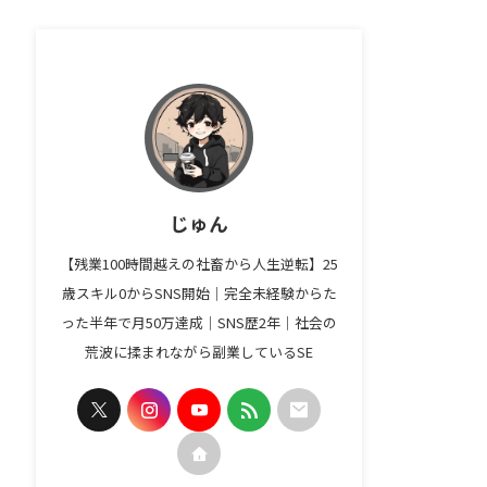
じゅん
【残業100時間越えの社畜から人生逆転】25
歳スキル0からSNS開始｜完全未経験からた
った半年で月50万達成｜SNS歴2年｜社会の
荒波に揉まれながら副業しているSE