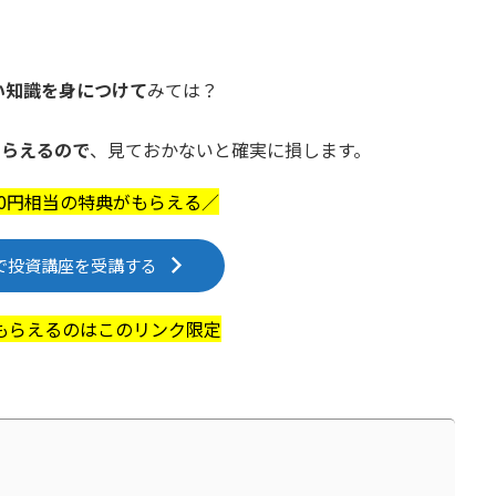
い知識を身につけて
みては？
もらえるので
、見ておかないと確実に損します。
200円相当の特典がもらえる／
で投資講座を受講する
もらえるのはこのリンク限定