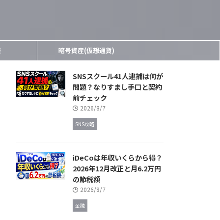
報
暗号資産(仮想通貨)
SNSスクール41人逮捕は何が
問題？なりすまし手口と契約
前チェック
2026/8/7
SNS攻略
iDeCoは年収いくらから得？
2026年12月改正と月6.2万円
の節税額
2026/8/7
金融