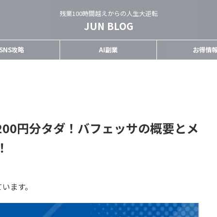
残業100時間越えからの人生大逆転
JUN BLOG
SNS攻略
AI副業
お得情
,200円分タダ！バフェッサの概要とメ
！
ています。