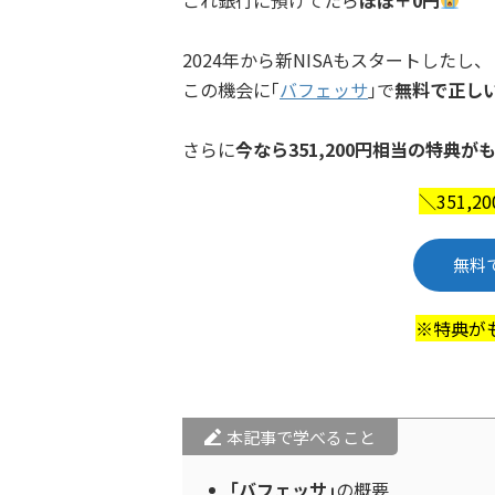
2024年から新NISAもスタートしたし、
この機会に｢
バフェッサ
｣で
無料で正し
さらに
今なら351,200円相当の特典が
＼351,
無料
※特典が
本記事で学べること
｢バフェッサ｣
の概要