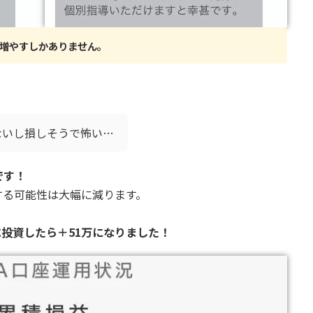
増やすしかありません。
ないし損しそうで怖い…
です！
する可能性は大幅に減ります。
Aに投資したら＋51万になりました！