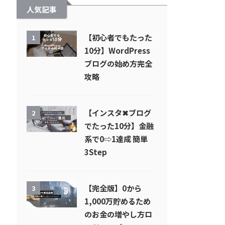
人気記事
【初心者でもたった
1
10分】WordPress
ブログの始め方完全
攻略
【インスタ✖︎ブログ
2
でたった10分】金融
系で0⇨1達成 簡単
3Step
【完全版】0から
3
1,000万貯めるため
のお金の増やし方ロ