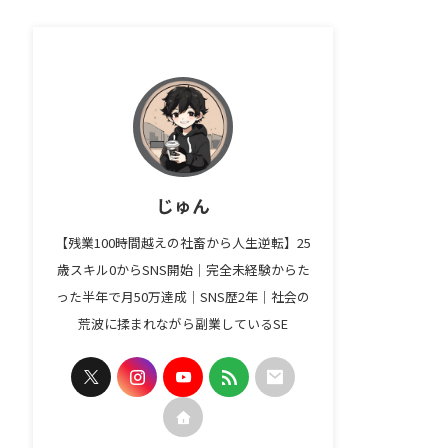
じゅん
【残業100時間越えの社畜から人生逆転】25
歳スキル0からSNS開始｜完全未経験からた
った半年で月50万達成｜SNS歴2年｜社会の
荒波に揉まれながら副業しているSE