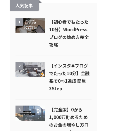
人気記事
【初心者でもたった
1
10分】WordPress
ブログの始め方完全
攻略
【インスタ✖︎ブログ
2
でたった10分】金融
系で0⇨1達成 簡単
3Step
【完全版】0から
3
1,000万貯めるため
のお金の増やし方ロ