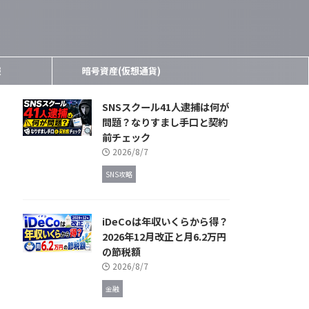
報
暗号資産(仮想通貨)
SNSスクール41人逮捕は何が
問題？なりすまし手口と契約
前チェック
2026/8/7
SNS攻略
iDeCoは年収いくらから得？
2026年12月改正と月6.2万円
の節税額
2026/8/7
金融