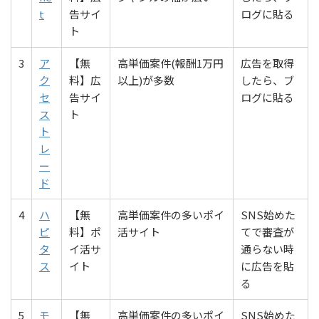
t
告サイ
ログに貼る
ト
3
ア
【無
高単価案件(報酬1万円
広告を取得
ク
料】広
以上)が多数
したら、ブ
セ
告サイ
ログに貼る
ス
ト
ト
レ
ー
ド
4
ハ
【無
高単価案件の多いポイ
SNS始めた
ピ
料】ポ
活サイト
てで審査が
タ
イ活サ
通らない時
ス
イト
に広告を貼
る
5
モ
【無
高単価案件の多いポイ
SNS始めた