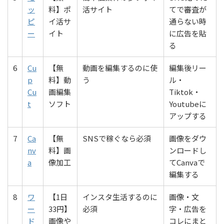
ッ
料】ポ
活サイト
てで審査が
ピ
イ活サ
通らない時
ー
イト
に広告を貼
る
6
Cu
【無
動画を編集するのに使
編集後リー
p
料】動
う
ル・
Cu
画編集
Tiktok・
t
ソフト
Youtubeに
アップする
7
Ca
【無
SNSで稼ぐなら必須
画像をダウ
nv
料】画
ンロードし
a
像加工
てCanvaで
編集する
8
ワ
【1日
インスタ生活するのに
画像・文
ー
33円】
必須
字・広告を
ド
画像や
コレにまと