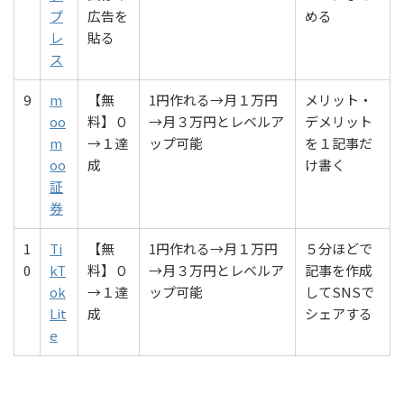
プ
広告を
める
レ
貼る
ス
9
m
【無
1円作れる→月１万円
メリット・
oo
料】０
→月３万円とレベルア
デメリット
m
→１達
ップ可能
を１記事だ
oo
成
け書く
証
券
1
Ti
【無
1円作れる→月１万円
５分ほどで
0
kT
料】０
→月３万円とレベルア
記事を作成
ok
→１達
ップ可能
してSNSで
Lit
成
シェアする
e