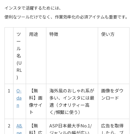
インスタで活躍するためには、
便利なツールだけでなく、作業効率化の必須アイテムも重要です。
ツ
用途
特徴
使い方
ー
ル
名
(U
RL
)
1
O-
【無
海外風のおしゃれ系が
画像をダウ
da
料】画
多い、インスタには最
ンロード
n
像サイ
適（クオリティー高
ト
く/頻繫に使う）
2
A8.
【無
ASP日本最大手No.1/
広告を取得
ne
料】広
ジャンルの幅が広い
したら、ブ