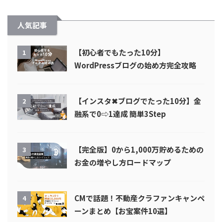
人気記事
【初心者でもたった10分】
1
WordPressブログの始め方完全攻略
【インスタ✖︎ブログでたった10分】金
2
融系で0⇨1達成 簡単3Step
【完全版】0から1,000万貯めるための
3
お金の増やし方ロードマップ
CMで話題！不動産クラファンキャンペ
4
ーンまとめ【お宝案件10選】