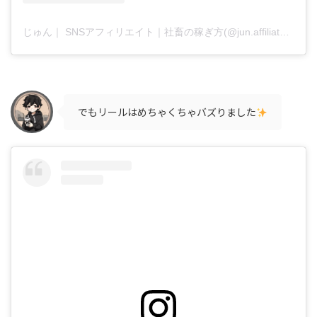
じゅん｜ SNSアフィリエイト｜社畜の稼ぎ方(@jun.affiliate.fukugyo)がシェアした投稿
でもリールはめちゃくちゃバズりました