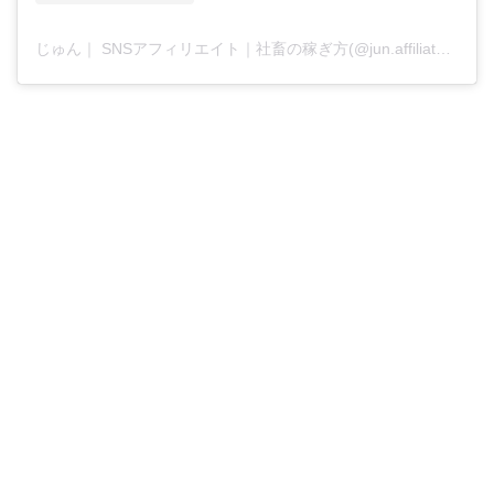
じゅん｜ SNSアフィリエイト｜社畜の稼ぎ方(@jun.affiliate.fukugyo)がシェアした投稿