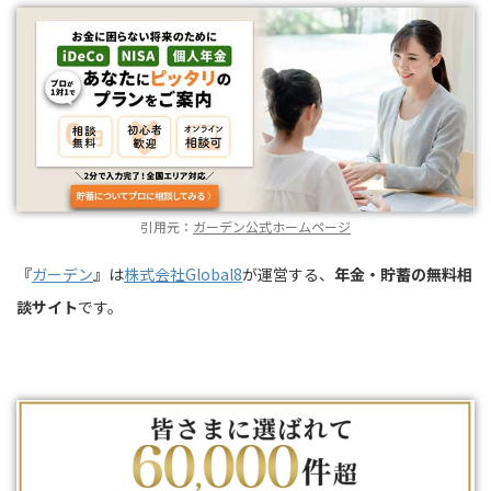
引用元：
ガーデン公式ホームページ
『
ガーデン
』は
株式会社Global8
が運営する、
年金・貯蓄の無料相
談サイト
です。