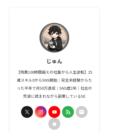
じゅん
【残業100時間越えの社畜から人生逆転】25
歳スキル0からSNS開始｜完全未経験からた
った半年で月50万達成｜SNS歴2年｜社会の
荒波に揉まれながら副業しているSE