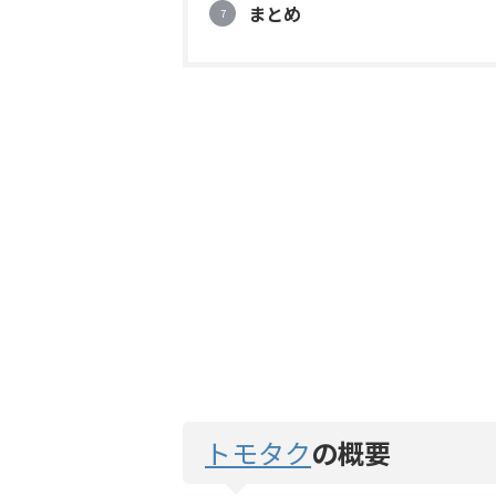
まとめ
トモタク
の概要