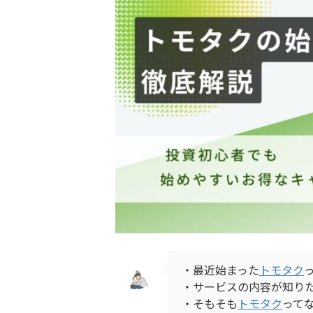
・最近始まった
トモタク
・サービスの内容が知り
・そもそも
トモタク
って