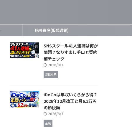
報
暗号資産(仮想通貨)
SNSスクール41人逮捕は何が
問題？なりすまし手口と契約
前チェック
2026/8/7
SNS攻略
iDeCoは年収いくらから得？
2026年12月改正と月6.2万円
の節税額
2026/8/7
金融