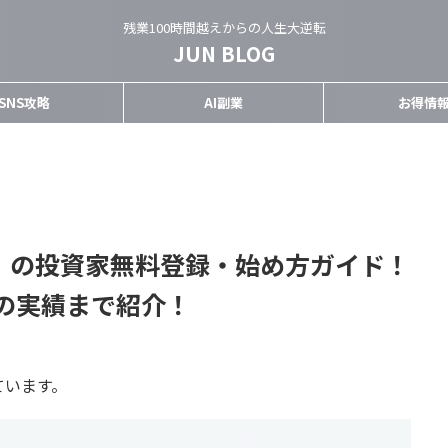
残業100時間越えからの人生大逆転
JUN BLOG
SNS攻略
AI副業
お得情
ク）の投資家無料登録・始め方ガイド！
の実績まで紹介！
ています。