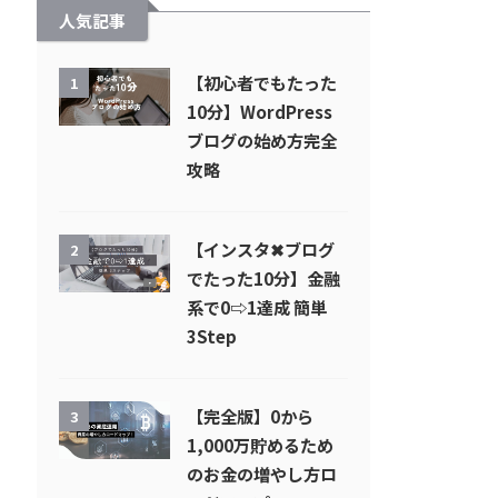
人気記事
【初心者でもたった
1
10分】WordPress
ブログの始め方完全
攻略
【インスタ✖︎ブログ
2
でたった10分】金融
系で0⇨1達成 簡単
3Step
【完全版】0から
3
1,000万貯めるため
のお金の増やし方ロ