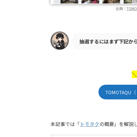
出典：
TOM
抽選するにはまず下記か
＼
TOMOTAQ
本記事では「
トモタク
の概要」を解説