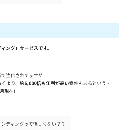
ディング」サービスです。
当で注目されてますが
おくより、
約6,000倍も年利が高い
案件もあるという…
1月現在)
ァンディングって怪しくない？？