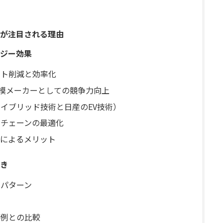
が注目される理由
ジー効果
スト削減と効率化
大規模メーカーとしての競争力向上
ハイブリッド技術と日産のEV技術）
イチェーンの最適化
によるメリット
き
のパターン
ト
事例との比較