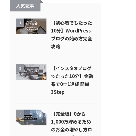
人気記事
【初心者でもたった
1
10分】WordPress
ブログの始め方完全
攻略
【インスタ✖︎ブログ
2
でたった10分】金融
系で0⇨1達成 簡単
3Step
【完全版】0から
3
1,000万貯めるため
のお金の増やし方ロ