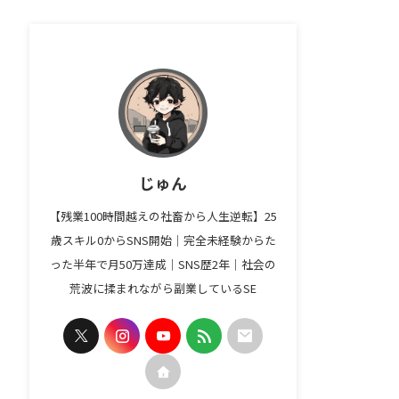
じゅん
【残業100時間越えの社畜から人生逆転】25
歳スキル0からSNS開始｜完全未経験からた
った半年で月50万達成｜SNS歴2年｜社会の
荒波に揉まれながら副業しているSE