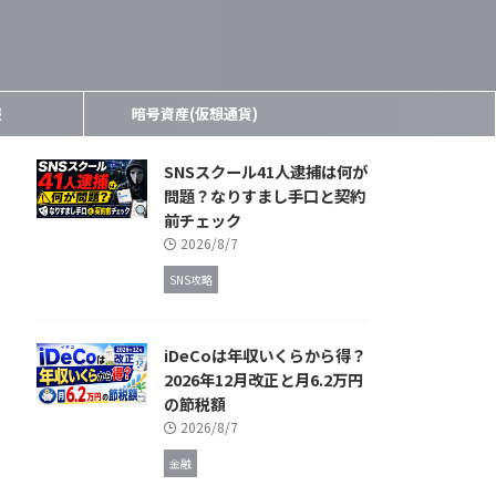
報
暗号資産(仮想通貨)
SNSスクール41人逮捕は何が
問題？なりすまし手口と契約
前チェック
2026/8/7
SNS攻略
iDeCoは年収いくらから得？
2026年12月改正と月6.2万円
の節税額
2026/8/7
金融