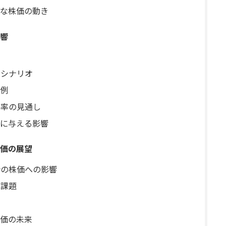
な株価の動き
響
のシナリオ
響例
比率の見通し
に与える影響
価の展望
合の株価への影響
の課題
価の未来