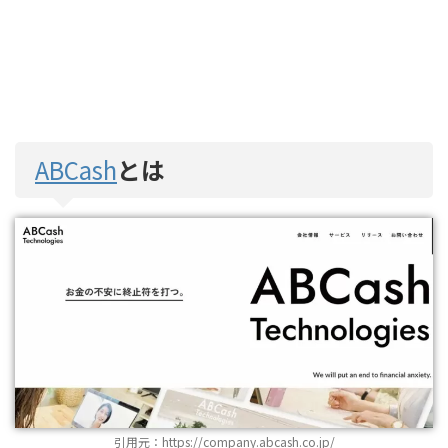
ABCash
とは
引用元：https://company.abcash.co.jp/