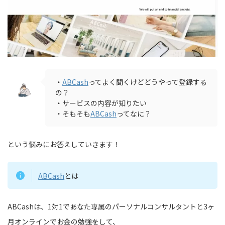
・
ABCash
ってよく聞くけどどうやって登録する
の？
・サービスの内容が知りたい
・そもそも
ABCash
ってなに？
という悩みにお答えしていきます！
ABCash
とは
ABCashは、1対1であなた専属のパーソナルコンサルタントと3ヶ
月オンラインでお金の勉強をして、