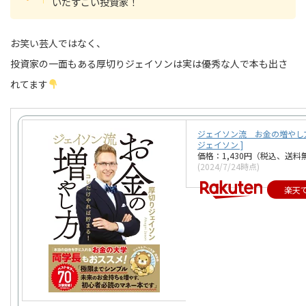
いだすごい投資家！
お笑い芸人ではなく、
投資家の一面もある厚切りジェイソンは実は優秀な人で本も出さ
れてます
ジェイソン流 お金の増やし方
ジェイソン ]
価格：1,430円（税込、送料
(2024/7/24時点)
楽天