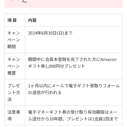
ん。
項 目
内容
キャン
2024年6月30日(日)まで
ペーン
期間
キャン
期間中に会員本登録を完了された方にAmazon
ペーン
ギフト券1,000円分プレゼント
概要
プレゼ
1ヶ月以内にメールで電子ギフト受取りフォーム
ント方
の送信が行われる
法
注意事
電子マネーギフト券の受け取り有効期限はメー
項
ル送付から10年間、プレゼントは1会員1回まで