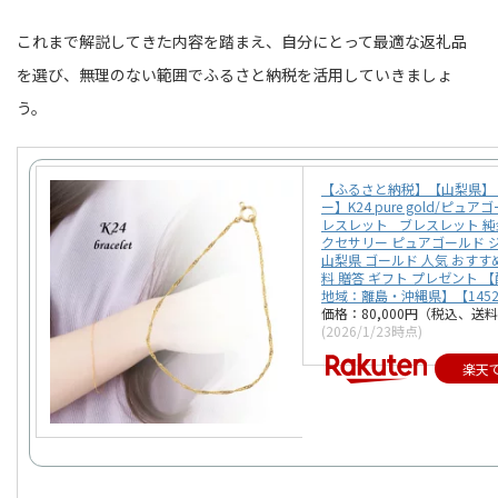
これまで解説してきた内容を踏まえ、自分にとって最適な返礼品
を選び、無理のない範囲でふるさと納税を活用していきましょ
う。
【ふるさと納税】【山梨県】
ー】K24 pure gold/ピュア
レスレット_ ブレスレット 純金
クセサリー ピュアゴールド 
山梨県 ゴールド 人気 おすす
料 贈答 ギフト プレゼント 
地域：離島・沖縄県】【1452
価格：80,000円（税込、送料
(2026/1/23時点)
楽天