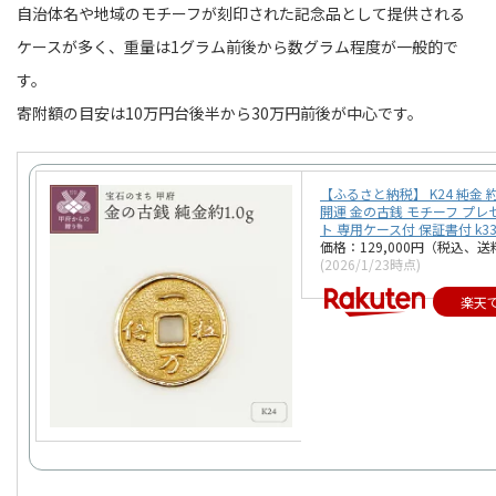
自治体名や地域のモチーフが刻印された記念品として提供される
ケースが多く、重量は1グラム前後から数グラム程度が一般的で
す。
寄附額の目安は10万円台後半から30万円前後が中心です。
【ふるさと納税】 K24 純金 約
開運 金の古銭 モチーフ プレ
ト 専用ケース付 保証書付 k332
価格：129,000円（税込、送
(2026/1/23時点)
楽天