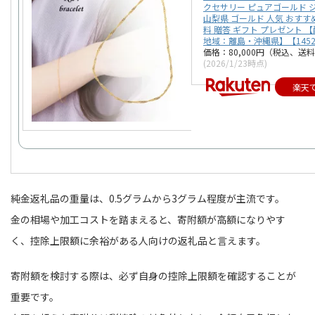
クセサリー ピュアゴールド 
山梨県 ゴールド 人気 おすす
料 贈答 ギフト プレゼント 
地域：離島・沖縄県】【1452
価格：80,000円（税込、送料
(2026/1/23時点)
楽天
純金返礼品の重量は、0.5グラムから3グラム程度が主流です。
金の相場や加工コストを踏まえると、寄附額が高額になりやす
く、控除上限額に余裕がある人向けの返礼品と言えます。
寄附額を検討する際は、必ず自身の控除上限額を確認することが
重要です。