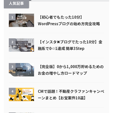
人気記事
【初心者でもたった10分】
1
WordPressブログの始め方完全攻略
【インスタ✖︎ブログでたった10分】金
2
融系で0⇨1達成 簡単3Step
【完全版】0から1,000万貯めるための
3
お金の増やし方ロードマップ
CMで話題！不動産クラファンキャンペ
4
ーンまとめ【お宝案件10選】