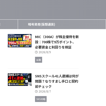
報
暗号資産(仮想通貨)
MIC（300A）が株主優待を新
設｜700株で9万ポイント、
必要資金と利回りを検証
2026/8/9
金融
SNSスクール41人逮捕は何が
問題？なりすまし手口と契約
前チェック
2026/8/7
SNS攻略