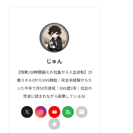
じゅん
【残業100時間越えの社畜から人生逆転】25
歳スキル0からSNS開始｜完全未経験からた
った半年で月50万達成｜SNS歴2年｜社会の
荒波に揉まれながら副業しているSE