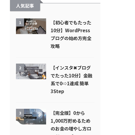
人気記事
【初心者でもたった
1
10分】WordPress
ブログの始め方完全
攻略
【インスタ✖︎ブログ
2
でたった10分】金融
系で0⇨1達成 簡単
3Step
【完全版】0から
3
1,000万貯めるため
のお金の増やし方ロ