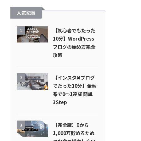
人気記事
【初心者でもたった
1
10分】WordPress
ブログの始め方完全
攻略
【インスタ✖︎ブログ
2
でたった10分】金融
系で0⇨1達成 簡単
3Step
【完全版】0から
3
1,000万貯めるため