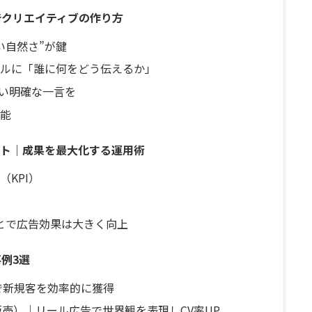
広告クリエイティブの作り方
い自然さ”が鍵
ルに「誰に何をどう伝えるか」
ない明確な一言を
能
ト｜成果を最大化する運用術
KPI）
ことで広告効果は大きく向上
事例3選
で新規客を効率的に獲得
販売）｜リール広告で世界観を表現しCV率UP