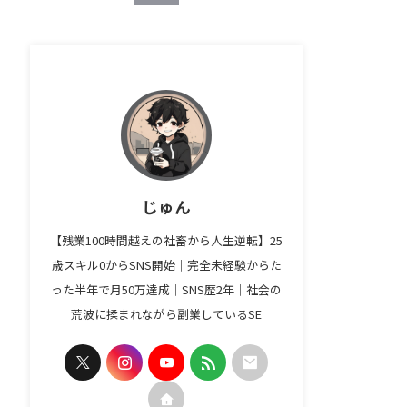
じゅん
【残業100時間越えの社畜から人生逆転】25
歳スキル0からSNS開始｜完全未経験からた
った半年で月50万達成｜SNS歴2年｜社会の
荒波に揉まれながら副業しているSE