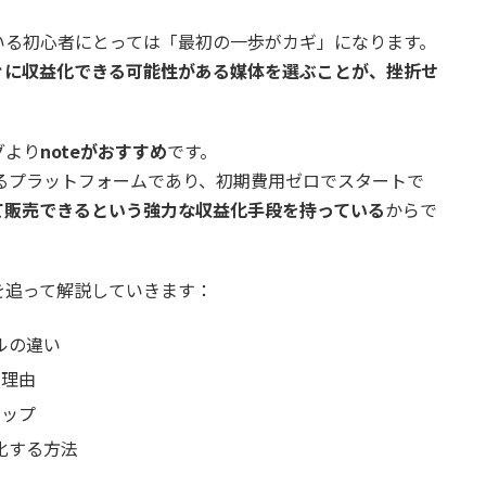
いる初心者にとっては「最初の一歩がカギ」になります。
ぐに収益化できる可能性がある媒体を選ぶことが、挫折せ
グより
noteがおすすめ
です。
あるプラットフォームであり、初期費用ゼロでスタートで
て販売できるという強力な収益化手段を持っている
からで
を追って解説していきます：
ルの違い
の理由
テップ
大化する方法