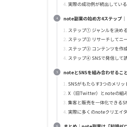
実際の成功例が続出している
note副業の始め方4ステップ
ステップ① ジャンルを決め
ステップ② リサーチしてニ
ステップ③ コンテンツを作
ステップ④ SNSで発信して
noteとSNSを組み合わせる
SNSがもたらす3つのメリッ
X（旧Twitter）とnote
集客と販売を一体化できるS
実際に多くのnoteクリエイ
まとめ｜note副業は「知識