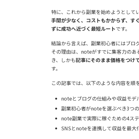
特に、これから副業を始めようとして
手間が少なく、コストもかからず、す
ずに成功へ近づく最短ルート
です。
結論から言えば、副業初心者にはブロ
その理由は、noteがすでに集客力の
き、しかも
記事にそのまま価格をつけ
す。
この記事では、以下のような内容を順
noteとブログの仕組みや収益モデ
副業初心者がnoteを選ぶべき3つ
note副業で実際に稼ぐための4ス
SNSとnoteを連携して収益を最