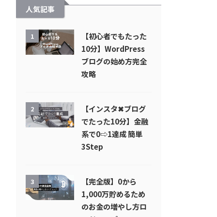
人気記事
【初心者でもたった
1
10分】WordPress
ブログの始め方完全
攻略
【インスタ✖︎ブログ
2
でたった10分】金融
系で0⇨1達成 簡単
3Step
【完全版】0から
3
1,000万貯めるため
のお金の増やし方ロ