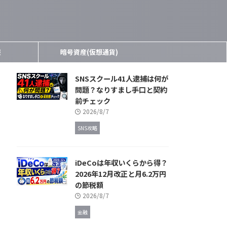
報
暗号資産(仮想通貨)
SNSスクール41人逮捕は何が
問題？なりすまし手口と契約
前チェック
2026/8/7
SNS攻略
iDeCoは年収いくらから得？
2026年12月改正と月6.2万円
の節税額
2026/8/7
金融