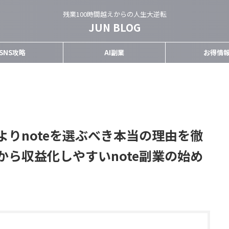
残業100時間越えからの人生大逆転
JUN BLOG
SNS攻略
AI副業
お得情
りnoteを選ぶべき本当の理由を徹
ら収益化しやすいnote副業の始め