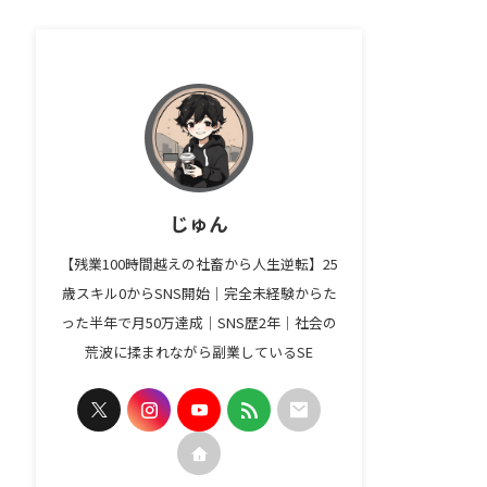
じゅん
【残業100時間越えの社畜から人生逆転】25
歳スキル0からSNS開始｜完全未経験からた
った半年で月50万達成｜SNS歴2年｜社会の
荒波に揉まれながら副業しているSE