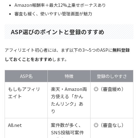
Amazon報酬率＋最大12%上乗せボーナスあり
審査も緩く、使いやすい管理画面が魅力
ASP選びのポイントと登録のすすめ
アフィリエイト初心者には、まず以下の3〜5つのASPに
無料登録
しておくことをおすすめ
します。
ASP名
特徴
登録のしやすさ
もしもアフィリ
楽天・Amazon両
◎（審査緩め）
エイト
方使える「かん
たんリンク」あ
り
A8.net
案件数が多く、
◎（審査なし）
SNS投稿可案件