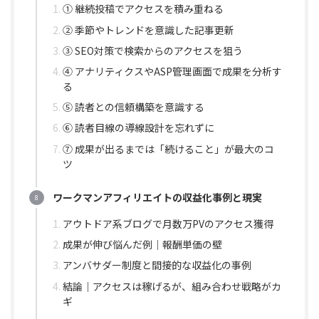
① 継続投稿でアクセスを積み重ねる
② 季節やトレンドを意識した記事更新
③ SEO対策で検索からのアクセスを狙う
④ アナリティクスやASP管理画面で成果を分析す
る
⑤ 読者との信頼構築を意識する
⑥ 読者目線の導線設計を忘れずに
⑦ 成果が出るまでは「続けること」が最大のコ
ツ
ワークマンアフィリエイトの収益化事例と現実
アウトドア系ブログで月数万PVのアクセス獲得
成果が伸び悩んだ例｜報酬単価の壁
アンバサダー制度と間接的な収益化の事例
結論｜アクセスは稼げるが、組み合わせ戦略がカ
ギ