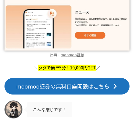
出典：
moomoo証券
＼
タダで簡単5分！10,000円GET
／
moomoo証券の無料口座開設はこちら
こんな感じです！