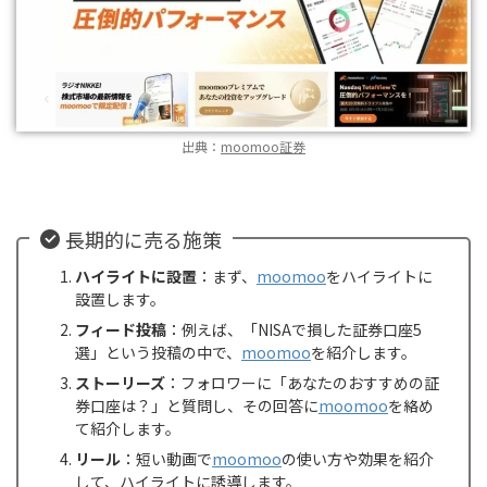
出典：
moomoo証券
長期的に売る施策
ハイライトに設置
：まず、
moomoo
をハイライトに
設置します。
フィード投稿
：例えば、「NISAで損した証券口座5
選」という投稿の中で、
moomoo
を紹介します。
ストーリーズ
：フォロワーに「あなたのおすすめの証
券口座は？」と質問し、その回答に
moomoo
を絡め
て紹介します。
リール
：短い動画で
moomoo
の使い方や効果を紹介
して、ハイライトに誘導します。