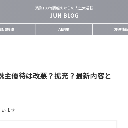
残業100時間越えからの人生大逆転
JUN BLOG
SNS攻略
AI副業
お得情
株主優待は改悪？拡充？最新内容と
ています。