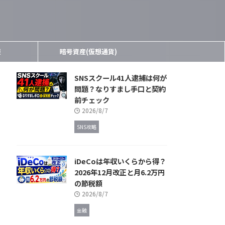
報
暗号資産(仮想通貨)
SNSスクール41人逮捕は何が
問題？なりすまし手口と契約
前チェック
2026/8/7
SNS攻略
iDeCoは年収いくらから得？
2026年12月改正と月6.2万円
の節税額
2026/8/7
金融