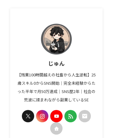
じゅん
【残業100時間越えの社畜から人生逆転】25
歳スキル0からSNS開始｜完全未経験からた
った半年で月50万達成｜SNS歴2年｜社会の
荒波に揉まれながら副業しているSE