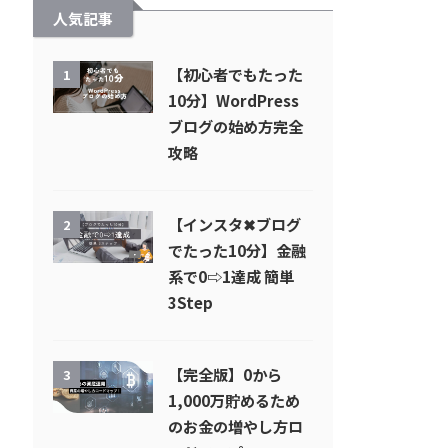
人気記事
【初心者でもたった
1
10分】WordPress
ブログの始め方完全
攻略
【インスタ✖︎ブログ
2
でたった10分】金融
系で0⇨1達成 簡単
3Step
【完全版】0から
3
1,000万貯めるため
のお金の増やし方ロ