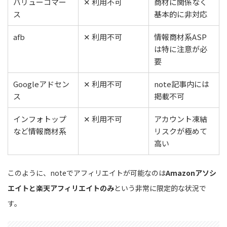
バリューコマー
✕ 利用不可
商材に関係なく
ス
基本的に非対応
afb
✕ 利用不可
情報商材系ASP
は特に注意が必
要
Googleアドセン
✕ 利用不可
note記事内には
ス
掲載不可
インフォトップ
✕ 利用不可
アカウント凍結
など情報商材系
リスクが極めて
高い
このように、noteでアフィリエイトが可能なのは
Amazonアソシ
エイトと楽天アフィリエイトのみ
という非常に限定的な状況で
す。