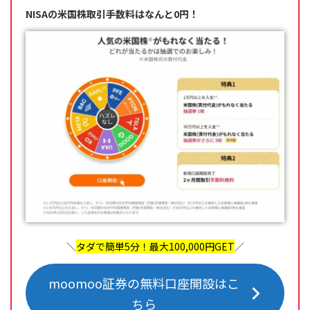
NISAの米国株取引手数料はなんと0円！
＼
タダで簡単5分！最大100,000円GET
／
moomoo証券の無料口座開設はこ
ちら