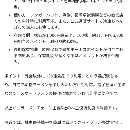
ト、500株で6,600ポイントを
年2回付与
。1ポイント＝1円相
当。
使い方
：リンガーハット、浜勝、長崎卓袱浜勝などの直営店
での会計時に利用可能。また、公式通販サイトで冷凍ちゃん
ぽんの購入にも使えます。
利回り例
：株価が1,000円台前半、100株＝約11万円で3,300
円相当のポイント＝
利回り約3.0％
。
長期保有特典
：継続保有で
追加ボーナスポイント
が付与され
る制度あり。保有期間が長くなるほどメリットが増す仕組
み。
ポイント
：外食以外に「冷凍食品での利用」という選択肢もあ
り、自宅で本格ラーメンを楽しみたい方にも対応。電子管理が主流
なので、スマートフォンの操作に慣れていれば非常に便利です。
以上が、ラーメンチェーン主要6社の株主優待制度の詳細です。
最近では、株主優待情報を簡単に管理できるアプリが多数登場し