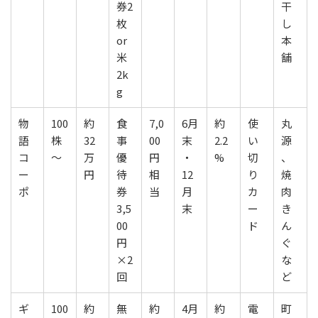
券2
干
枚
し
or
本
米
舗
2k
g
物
100
約
食
7,0
6月
約
使
丸
語
株
32
事
00
末
2.2
い
源
コ
～
万
優
円
・
%
切
、
ー
円
待
相
12
り
焼
ポ
券
当
月
カ
肉
3,5
末
ー
き
00
ド
ん
円
ぐ
×2
な
回
ど
ギ
100
約
無
約
4月
約
電
町