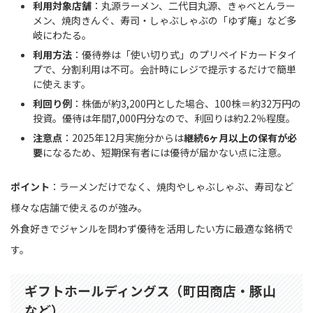
利用対象店舗
：丸源ラーメン、二代目丸源、きゃべとんラー
メン、焼肉きんぐ、寿司・しゃぶしゃぶの「ゆず庵」など多
岐にわたる。
利用方法
：優待券は「使い切り式」のプリペイドカードタイ
プで、分割利用は不可。会計時にレジで提示するだけで簡単
に使えます。
利回り例
：株価が約3,200円とした場合、100株＝約32万円の
投資。優待は年間7,000円分なので、利回りは約2.2％程度。
注意点
：2025年12月実施分からは
継続6ヶ月以上の保有が必
要
になるため、短期保有者には優待が届かない点に注意。
ポイント
：ラーメンだけでなく、焼肉やしゃぶしゃぶ、寿司など
様々な店舗で使えるのが強み。
外食好きでジャンルを問わず優待を活用したい方に最適な銘柄で
す。
ギフトホールディングス（町田商店・豚山
など）