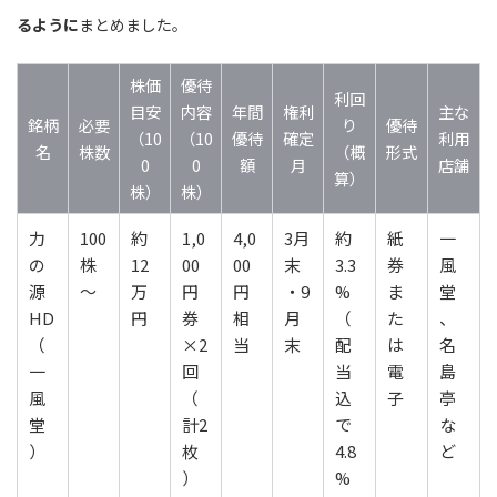
るように
まとめました。
株価
優待
利回
目安
内容
年間
権利
主な
銘柄
必要
り
優待
（10
（10
優待
確定
利用
名
株数
（概
形式
0
0
額
月
店舗
算）
株）
株）
力
100
約
1,0
4,0
3月
約
紙
一
の
株
12
00
00
末
3.3
券
風
源
～
万
円
円
・9
%
ま
堂
HD
円
券
相
月
（
た
、
（
×2
当
末
配
は
名
一
回
当
電
島
風
（
込
子
亭
堂
計2
で
な
）
枚
4.8
ど
）
%