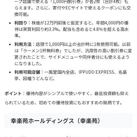
ープ店舗で使える「1,000円割引券」が各2枚（合計4枚）も
らえます。さらに、寄付やECサイトで使えるクーポンにも交
換可能。
利回り
：株価が12万円前後と仮定すると、年間4,000円の優
待は実質利回り約3.3%。配当も含めると4.8％を超える高水
準。
利用方法
：店頭で1,000円以上の会計時に1枚使用可能。以前
は「ラーメン1杯無料券」でしたが、汎用性の高い割引券に変
更されたことで、サイドメニューや同伴者分にも使えるよう
になりました。
利用可能店舗
：一風堂国内全店、IPPUDO EXPRESS、名島
亭、因幡うどんなど。
ポイント
：優待内容がシンプルで使いやすく、最低投資額も抑え
られているため、初めての優待投資にもおすすめの銘柄です。
幸楽苑ホールディングス（幸楽苑）