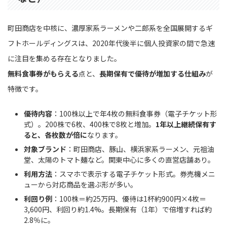
町田商店を中核に、濃厚家系ラーメンや二郎系を全国展開するギ
フトホールディングスは、2020年代後半に個人投資家の間で急速
に注目を集める存在となりました。
無料食事券がもらえる
点と、
長期保有で優待が増加する仕組み
が
特徴です。
優待内容
：100株以上で年4枚の無料食事券（電子チケット形
式）。200株で6枚、400株で8枚と増加。
1年以上継続保有す
ると、各枚数が倍に
なります。
対象ブランド
：町田商店、豚山、横浜家系ラーメン、元祖油
堂、太陽のトマト麺など。関東中心に多くの直営店舗あり。
利用方法
：スマホで表示する電子チケット形式。券売機メニ
ューから対応商品を選ぶ形が多い。
利回り例
：100株＝約25万円、優待は1杯約900円×4枚＝
3,600円、利回り約1.4%。長期保有（1年）で倍増すれば約
2.8％に。