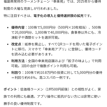
福島県発祥のラーメンチェーン「幸楽苑」では、2025年から優待
制度の大幅な見直しが行われました。
特に注目すべきは、
電子化の導入と優待選択肢の拡充
です。
優待内容
：100株で5,000円分（500円×10枚相当）、500株
で20,000円分、1,000株で40,000円分。食事券以外にも、冷
凍餃子や酒類セットを選択可能。
改定点
：紙券を廃止し、すべてQRコードを用いた電子ポイン
トに移行。スマホで「幸楽苑アプリ」に登録し、優待コード
を読み込む必要があります。
利用方法
：全国の幸楽苑店舗および「餃子の味よし」で利用
可能。1回の会計で複数ポイント利用も可能。
利回り
：100株で約10.8万円の投資に対して5,000円分の優待
＝利回り約4.6％。高コスパの一例です。
ポイント
：低価格ラーメン（1杯500円前後）との相性がよく、家
族での利用にも最適。アプリ操作に抵抗がない方には非常に使い
勝手の良い優待制度です。