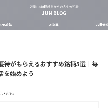
残業100時間越えからの人生大逆転
JUN BLOG
SNS攻略
AI副業
お得情
主優待がもらえるおすすめ銘柄5選｜毎
活を始めよう
ています。