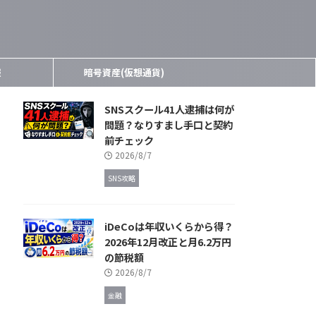
報
暗号資産(仮想通貨)
SNSスクール41人逮捕は何が
問題？なりすまし手口と契約
前チェック
2026/8/7
SNS攻略
iDeCoは年収いくらから得？
2026年12月改正と月6.2万円
の節税額
2026/8/7
金融