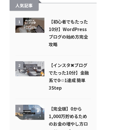
人気記事
【初心者でもたった
1
10分】WordPress
ブログの始め方完全
攻略
【インスタ✖︎ブログ
2
でたった10分】金融
系で0⇨1達成 簡単
3Step
【完全版】0から
3
1,000万貯めるため
のお金の増やし方ロ