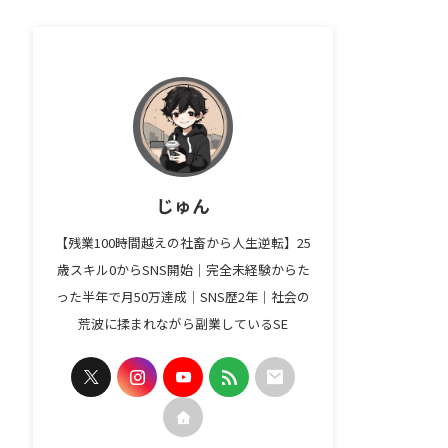
じゅん
【残業100時間越えの社畜から人生逆転】25
歳スキル0からSNS開始｜完全未経験からた
った半年で月50万達成｜SNS歴2年｜社会の
荒波に揉まれながら副業しているSE