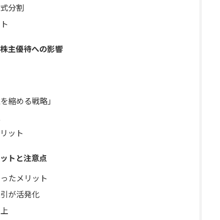
株式分割
ント
株主優待への影響
離を縮める戦略」
性
メリット
ットと注意点
なったメリット
取引が活発化
向上