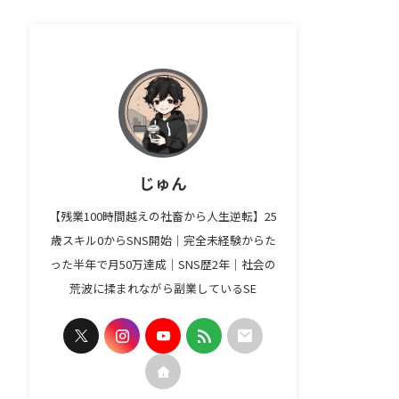
じゅん
【残業100時間越えの社畜から人生逆転】25
歳スキル0からSNS開始｜完全未経験からた
った半年で月50万達成｜SNS歴2年｜社会の
荒波に揉まれながら副業しているSE