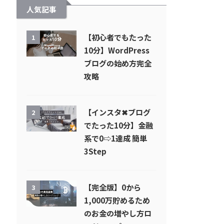
人気記事
【初心者でもたった
1
10分】WordPress
ブログの始め方完全
攻略
【インスタ✖︎ブログ
2
でたった10分】金融
系で0⇨1達成 簡単
3Step
【完全版】0から
3
1,000万貯めるため
のお金の増やし方ロ