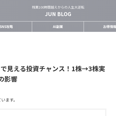
残業100時間越えからの人生大逆転
JUN BLOG
SNS攻略
AI副業
お得情
割で見える投資チャンス！1株→3株実
の影響
ています。