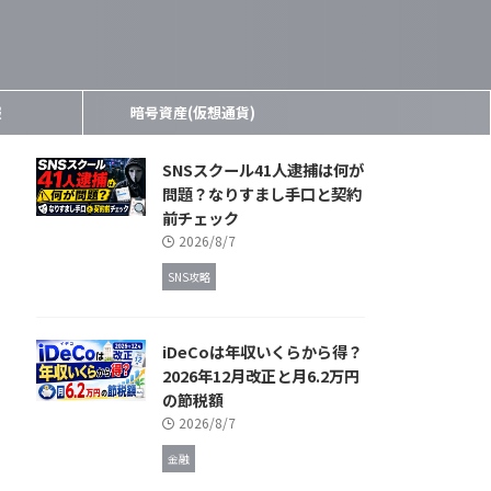
報
暗号資産(仮想通貨)
SNSスクール41人逮捕は何が
問題？なりすまし手口と契約
前チェック
2026/8/7
SNS攻略
iDeCoは年収いくらから得？
2026年12月改正と月6.2万円
の節税額
2026/8/7
金融