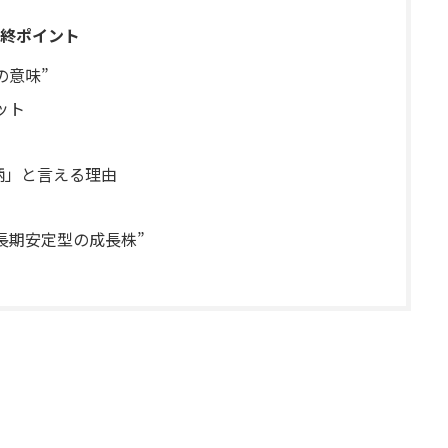
終ポイント
の意味”
ット
銘柄」と言える理由
“長期安定型の成長株”