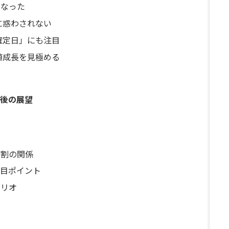
くなった
きに惑わされない
利確定日」にも注目
価値成長を見極める
後の展望
分割の関係
注目ポイント
ナリオ