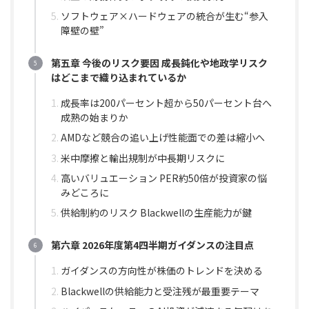
ソフトウェア×ハードウェアの統合が生む“参入
障壁の壁”
第五章 今後のリスク要因 成長鈍化や地政学リスク
はどこまで織り込まれているか
成長率は200パーセント超から50パーセント台へ
成熟の始まりか
AMDなど競合の追い上げ性能面での差は縮小へ
米中摩擦と輸出規制が中長期リスクに
高いバリュエーション PER約50倍が投資家の悩
みどころに
供給制約のリスク Blackwellの生産能力が鍵
第六章 2026年度第4四半期ガイダンスの注目点
ガイダンスの方向性が株価のトレンドを決める
Blackwellの供給能力と受注残が最重要テーマ