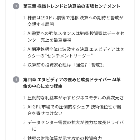
第三章 株価トレンドと決算前の市場センチメント
株価は190ドル前後で推移 決算への期待と警戒が
交錯する展開
AI需要への強気スタンスは継続 投資家はデータセ
ンター売上を最重要視
AI関連銘柄全体に波及する決算 エヌビディアはセ
クターの“センチメントリーダー”
決算前の投資家心理は「強気7：警戒3」
第四章 エヌビディアの強みと成長ドライバー AI革
命の中心に立つ理由
圧倒的な利益率が示すビジネスモデルの異次元さ
AI GPU市場での圧倒的なシェア 技術優位性が競
合を寄せつけない
データセンター需要の拡大が強力な成長ドライバ
ーに
鉄壁の財務体質が示す攻めの投資余力