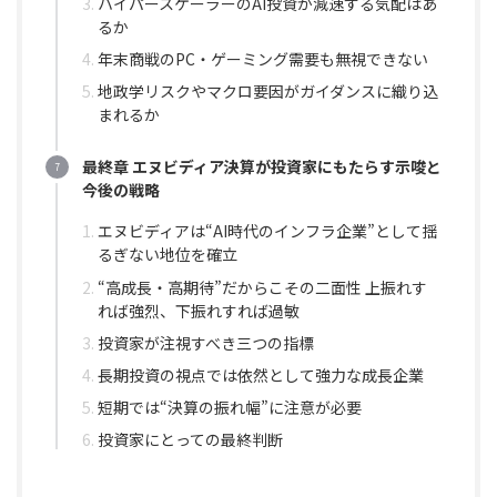
ハイパースケーラーのAI投資が減速する気配はあ
るか
年末商戦のPC・ゲーミング需要も無視できない
地政学リスクやマクロ要因がガイダンスに織り込
まれるか
最終章 エヌビディア決算が投資家にもたらす示唆と
今後の戦略
エヌビディアは“AI時代のインフラ企業”として揺
るぎない地位を確立
“高成長・高期待”だからこその二面性 上振れす
れば強烈、下振れすれば過敏
投資家が注視すべき三つの指標
長期投資の視点では依然として強力な成長企業
短期では“決算の振れ幅”に注意が必要
投資家にとっての最終判断