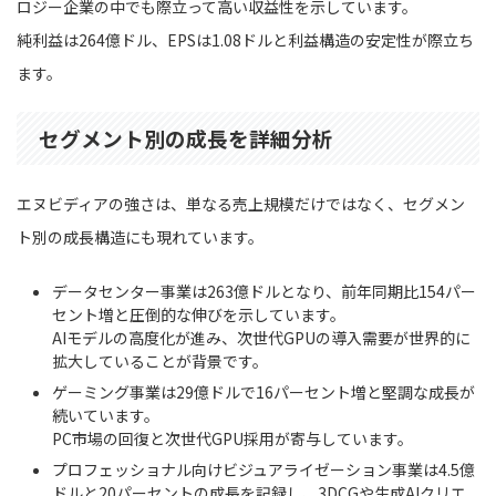
ロジー企業の中でも際立って高い収益性を示しています。
純利益は264億ドル、EPSは1.08ドルと利益構造の安定性が際立ち
ます。
セグメント別の成長を詳細分析
エヌビディアの強さは、単なる売上規模だけではなく、セグメン
ト別の成長構造にも現れています。
データセンター事業は263億ドルとなり、前年同期比154パー
セント増と圧倒的な伸びを示しています。
AIモデルの高度化が進み、次世代GPUの導入需要が世界的に
拡大していることが背景です。
ゲーミング事業は29億ドルで16パーセント増と堅調な成長が
続いています。
PC市場の回復と次世代GPU採用が寄与しています。
プロフェッショナル向けビジュアライゼーション事業は4.5億
ドルと20パーセントの成長を記録し、3DCGや生成AIクリエ