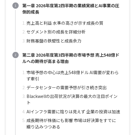
第一章 2026年度第2四半期の業績実績とAI事業の圧
倒的成長
売上高と利益 水準の高さが示す成長の質
セグメント別の成長を詳細分析
財務基盤の鉄壁性と成長余力
第二章 2026年度第3四半期の市場予想 売上548億ド
ルへの期待が高まる理由
市場予想の中心は売上548億ドル AI需要が変わら
ず牽引
データセンターの需要予想が引き続き突出
Blackwellの出荷状況が決算の最大の注目ポイン
ト
AIインフラ需要に陰りは見えず 企業の投資は加速
成長期待が株価にも影響 市場は好決算をすでに
織り込みつつある