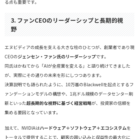
る点も重要です。
3. ファンCEOのリーダーシップと長期的視
野
エヌビディアの成長を支える大きな柱のひとつが、創業者であり現
CEOの
ジェンセン・ファン氏のリーダーシップ
です。
同氏はかねてから「AIが全産業を変える」と語り続けてきました
が、実際にその通りの未来を形にしつつあります。
決算説明でも語られたように、10万基のBlackwellを起点とするフ
ァンデーションモデルの構想や、1兆ドル規模のデータセンター刷
新といった
超長期的な視野に基づく経営戦略
が、投資家の信頼を
集める要因となっています。
加えて、NVIDIAは
ハードウェア＋ソフトウェア＋エコシステム
を
トータルで提供することで、顧客の囲い込みと収益性の最大化に