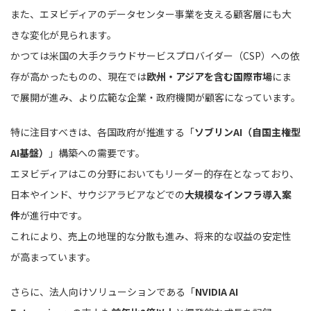
また、エヌビディアのデータセンター事業を支える顧客層にも大
きな変化が見られます。
かつては米国の大手クラウドサービスプロバイダー（CSP）への依
存が高かったものの、現在では
欧州・アジアを含む国際市場
にま
で展開が進み、より広範な企業・政府機関が顧客になっています。
特に注目すべきは、各国政府が推進する「
ソブリンAI（自国主権型
AI基盤）
」構築への需要です。
エヌビディアはこの分野においてもリーダー的存在となっており、
日本やインド、サウジアラビアなどでの
大規模なインフラ導入案
件
が進行中です。
これにより、売上の地理的な分散も進み、将来的な収益の安定性
が高まっています。
さらに、法人向けソリューションである「
NVIDIA AI