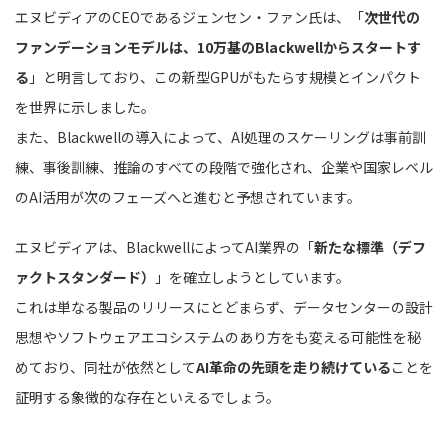
エヌビディアのCEOであるジェンセン・ファン氏は、「
次世代の
ファンデーションモデルは、10万基のBlackwellからスタートす
る
」と明言しており、この新型GPUがもたらす規模とインパクト
を世界に示しました。
また、Blackwellの導入によって、AI処理のスケーリングは事前訓
練、事後訓練、推論のすべての段階で強化され、企業や国家レベル
のAI活用が次のフェーズへと進むと予想されています。
エヌビディアは、BlackwellによってAI業界の「
新たな標準（デフ
ァクトスタンダード）
」を確立しようとしています。
これは単なる製品のリリースにとどまらず、データセンターの設計
思想やソフトウェアエコシステムのあり方をも変える可能性を秘
めており、同社が依然として
AI革命の先頭を走り続けている
ことを
証明する象徴的な存在といえるでしょう。