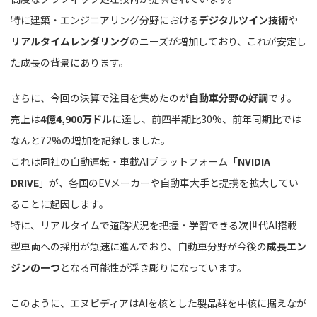
特に建築・エンジニアリング分野における
デジタルツイン技術
や
リアルタイムレンダリング
のニーズが増加しており、これが安定し
た成長の背景にあります。
さらに、今回の決算で注目を集めたのが
自動車分野の好調
です。
売上は
4億4,900万ドル
に達し、前四半期比30%、前年同期比では
なんと72%の増加を記録しました。
これは同社の自動運転・車載AIプラットフォーム「
NVIDIA
DRIVE
」が、各国のEVメーカーや自動車大手と提携を拡大してい
ることに起因します。
特に、リアルタイムで道路状況を把握・学習できる次世代AI搭載
型車両への採用が急速に進んでおり、自動車分野が今後の
成長エン
ジンの一つ
となる可能性が浮き彫りになっています。
このように、エヌビディアはAIを核とした製品群を中核に据えなが