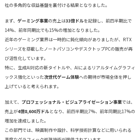
社の多角的な収益基盤を裏付ける結果となりました。
まず、
ゲーミング事業
の売上は
33億ドル
を記録し、前四半期比で
14%、前年同期比でも15%の増加となりました。
近年のゲーミング業界は一時的に鈍化傾向がありましたが、RTX
シリーズを搭載したノートパソコンやデスクトップPCの販売が再
び活性化しています。
特に、生成AI対応の新タイトルや、AIによるリアルタイムグラフィ
ックス強化といった
次世代ゲーム体験
への期待が市場全体を押し
上げていると考えられます。
加えて、
プロフェッショナル・ビジュアライゼーション事業
では、
売上が
4億8,600万ドル
となり、前四半期比7%、前年同期比17%の
増加を達成しました。
この部門では、映画制作や設計、科学技術計算などに用いられる
高度なグラフィック処理技術が提供されています。