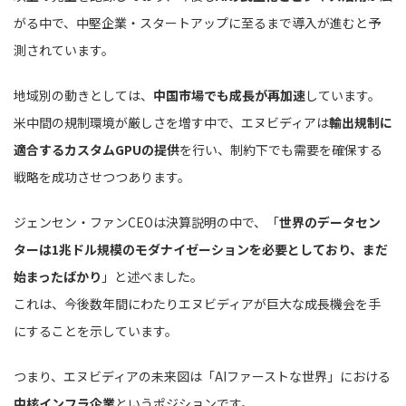
がる中で、中堅企業・スタートアップに至るまで導入が進むと予
測されています。
地域別の動きとしては、
中国市場でも成長が再加速
しています。
米中間の規制環境が厳しさを増す中で、エヌビディアは
輸出規制に
適合するカスタムGPUの提供
を行い、制約下でも需要を確保する
戦略を成功させつつあります。
ジェンセン・ファンCEOは決算説明の中で、「
世界のデータセン
ターは1兆ドル規模のモダナイゼーションを必要としており、まだ
始まったばかり
」と述べました。
これは、今後数年間にわたりエヌビディアが巨大な成長機会を手
にすることを示しています。
つまり、エヌビディアの未来図は「AIファーストな世界」における
中核インフラ企業
というポジションです。