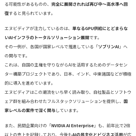
る可能性があるものの、
完全に展開されれば再び中〜高水準へ回
復
すると見られています。
エヌビディアが注力しているのは、
単なるGPU供給にとどまらな
いAIインフラのトータルソリューション展開
です。
その一例が、各国が国家レベルで推進している「
ソブリンAI
」へ
の関与です。
これは、自国の主権を守りながらAIを活用するためのデータセン
ター構築プロジェクトであり、日本、インド、中東諸国などが積極
的に導入を進めています。
エヌビディアはこの潮流をいち早く読み取り、自社製品とソフトウ
ェア群を組み合わせたフルスタックソリューションを提供し、
国
家レベルの案件で深く関与
しています。
また、民間企業向けの「
NVIDIA AI Enterprise
」も、前年比で2倍
以上の売上を記録しており、今後も
AIの民主化とビジネス活用
が広