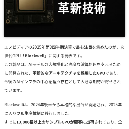
エヌビディアの2025年第3四半期決算で最も注目を集めたのが、次
世代GPU「
Blackwell
」に関する発表です。
この製品は、AIモデルの大規模化と高度な演算処理を支えるため
に開発された、
革新的なアーキテクチャを採用したGPU
であり、
今後のAIインフラの中心を担う存在として大きな期待が寄せられ
ています。
Blackwellは、2024年後半から本格的な出荷が開始され、2025年
に入り
フル生産体制
に移行しました。
すでに
13,000基以上のサンプルGPUが顧客に出荷
されており、企