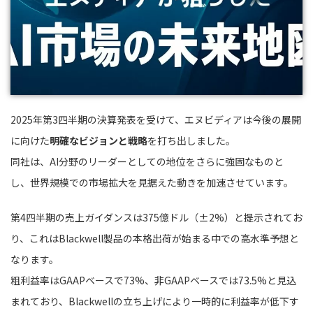
2025年第3四半期の決算発表を受けて、エヌビディアは今後の展開
に向けた
明確なビジョンと戦略
を打ち出しました。
同社は、AI分野のリーダーとしての地位をさらに強固なものと
し、世界規模での市場拡大を見据えた動きを加速させています。
第4四半期の売上ガイダンスは375億ドル（±2%）と提示されてお
り、これはBlackwell製品の本格出荷が始まる中での高水準予想と
なります。
粗利益率はGAAPベースで73%、非GAAPベースでは73.5%と見込
まれており、Blackwellの立ち上げにより一時的に利益率が低下す