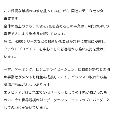
この好調な業績の中核を担っているのが、同社の
データセンター
事業
です。
全体の売上のうち、およそ9割を占めるこの事業は、AI向けGPUの
需要拡大により急成長を続けています。
特に、H200シリーズなどの最新GPU製品が急速に市場に浸透し、
クラウドプロバイダーを中心とした顧客層から強い支持を受けて
います。
一方、ゲーミング、ビジュアライゼーション、自動車分野などの
他
の事業セグメントも軒並み成長
しており、バランスの取れた収益
構造が形成されつつあります。
エヌビディアはこれまでGPUメーカーとしての印象が強かったも
のの、今や世界規模のAI・データセンターインフラプロバイダーと
しての地位を築いています。