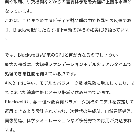
業や政府、研究機関などからの
需要は予想を大幅に上回る水準
と
なっています。
これは、これまでのエヌビディア製品群の中でも異例の反響であ
り、Blackwellがもたらす技術革新の規模を如実に物語っていま
す。
では、Blackwellは従来のGPUと何が異なるのでしょうか。
最大の特徴は、
大規模ファンデーションモデルをリアルタイムで
処理できる性能
を備えている点です。
AIの進化に伴い、モデルのパラメータ数は急激に増加しており、そ
れに応じた演算性能とメモリ帯域が求められています。
Blackwellは、数十億〜数百億パラメータ規模のモデルを安定して
運用できるよう設計されており、次世代の生成AI、自然言語処理、
画像認識、科学シミュレーションなど多分野での応用が見込まれ
ます。