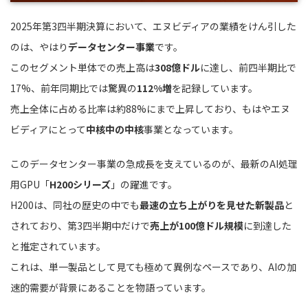
2025年第3四半期決算において、エヌビディアの業績をけん引した
のは、やはり
データセンター事業
です。
このセグメント単体での売上高は
308億ドル
に達し、前四半期比で
17%、前年同期比では驚異の
112%増
を記録しています。
売上全体に占める比率は約88%にまで上昇しており、もはやエヌ
ビディアにとって
中核中の中核
事業となっています。
このデータセンター事業の急成長を支えているのが、最新のAI処理
用GPU「
H200シリーズ
」の躍進です。
H200は、同社の歴史の中でも
最速の立ち上がりを見せた新製品
と
されており、第3四半期中だけで
売上が100億ドル規模
に到達した
と推定されています。
これは、単一製品として見ても極めて異例なペースであり、AIの加
速的需要が背景にあることを物語っています。