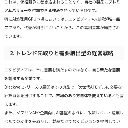
これは、価格競争に巻き込まれることなく、自社の製品に
プレミ
アムバリューを付加できる強み
を持っている証です。
特にAI処理用GPU市場においては、エヌビディアの技術が
唯一無
二
であり、代替が利きにくいことから、この高利益率が維持され
ています。
2. トレンド先取りと需要創出型の経営戦略
エヌビディアは、単に需要を満たすのではなく、自ら
新たな需要
を創出する企業
です。
Blackwellシリーズの展開はその典型で、次世代AIモデルに必要な
計算資源を提供することで、
市場のあり方自体を変えている
とも言
えます。
また、ソブリンAIや企業向けAI基盤のように、政策レベル・産業レ
ベルでの変化を先取りし、製品だけでなくビジョンを提供してい