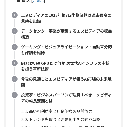
目次
[
非表示
]
エヌビディアの2025年第3四半期決算は過去最高の
業績を記録
データセンター事業が牽引するエヌビディアの収益
構造
ゲーミング・ビジュアライゼーション・自動車分野
も好調を維持
Blackwell GPUとは何か 次世代AIインフラの中核
を担う革新技術
今後の見通しとエヌビディアが狙うAI市場の未来地
図
投資家・ビジネスパーソンが注目すべきエヌビディ
アの成長要因とは
1. 高い粗利益率と圧倒的な製品競争力
2. トレンド先取りと需要創出型の経営戦略