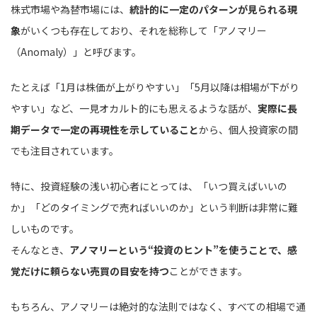
株式市場や為替市場には、
統計的に一定のパターンが見られる現
象
がいくつも存在しており、それを総称して「アノマリー
（Anomaly）」と呼びます。
たとえば「1月は株価が上がりやすい」「5月以降は相場が下がり
やすい」など、一見オカルト的にも思えるような話が、
実際に長
期データで一定の再現性を示していること
から、個人投資家の間
でも注目されています。
特に、投資経験の浅い初心者にとっては、「いつ買えばいいの
か」「どのタイミングで売ればいいのか」という判断は非常に難
しいものです。
そんなとき、
アノマリーという“投資のヒント”を使うことで、感
覚だけに頼らない売買の目安を持つ
ことができます。
もちろん、アノマリーは絶対的な法則ではなく、すべての相場で通