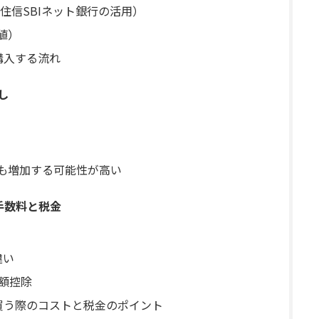
住信SBIネット銀行の活用）
値）
を購入する流れ
し
後も増加する可能性が高い
の手数料と税金
違い
税額控除
を買う際のコストと税金のポイント