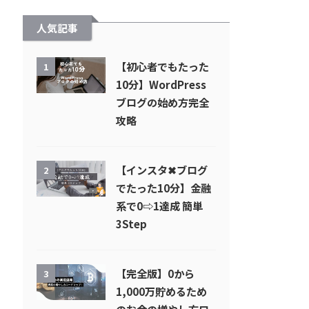
人気記事
【初心者でもたった
1
10分】WordPress
ブログの始め方完全
攻略
【インスタ✖︎ブログ
2
でたった10分】金融
系で0⇨1達成 簡単
3Step
【完全版】0から
3
1,000万貯めるため